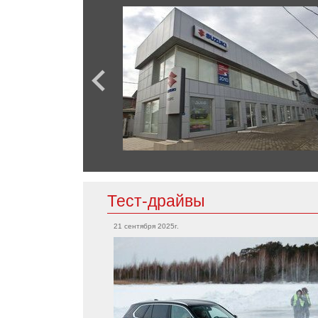
GLC
SL-Класс
Chevrolet
Bolt EV
Corvette
Tahoe
Mini
Camaro
Cooper
Countryman
Clubman
Chrysler
300C
Тест-драйвы
Mitsubishi
21 сентября 2025г.
Grandis
Citroen
Outlander
L200
Aircross
Eclipse
Colt