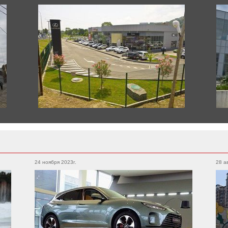
Dacia
Duster
Sandero
Toyota
Logan
Supra
Land Cruiser
Corolla
Alphard
Pagani
Hilux
Yaris
Huayra
Hilux
Avensis
Land Cruiser Prado
Camry
24 ноября 2023г.
28 а
RAV4
4runner
Rolls-Royce
Crown
Cullinan
Tacoma
Spectre
Prius
Wraith
Highlander
Dawn