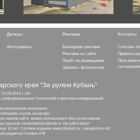
Grandeur
Elantra
Solaris
Ioniq
Santa Fe
Дилеры
Реклама
Контакты
Formula 1
i30
MCLAREN F1 TEAM
H-1
Автосервисы
Баннерная реклама
Способы о
SCUDERIA FERRARI
Tucson
Реклама на сайте
Правила р
RED BULL RACING
Sonata
Прайс на размещение
Пользовате
MERCEDES AMG PETRON
Creta
соглашени
Заказать фотосессию
MOTORSPORT
HAAS F1 TEAM
WILLIAMS F1 RACING
рского края "За рулем Кубань"
ALFA ROMEO F1 TEAM
2.09.2014 г. 18+
STAKE
и, информационных технологий и массовых коммуникаций
SCUDERIA ALPHA TAURI
Lamborghini
ие материалов запрещено.
ASTON MARTIN F1 TEAM
обходима ссылка на ресурс.
Huracan
ALPINE F1 TEAM
 на нашем сайте, можно использовать без согласования.
Urus
х органов: zarulemkuban@mail.ru. На сайте могут
ше 18 лет. Сетевое издание www.zrkuban.ru - учредитель АО
ный редактор Головин И.В