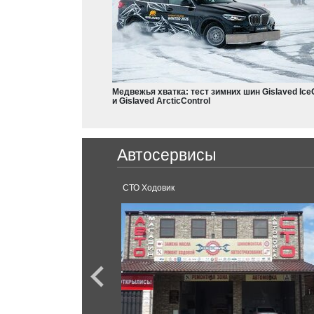
Dodge
Charger
Nissan
Durango
Frontier
Leaf
Медвежья хватка: тест зимних шин Gislaved Ice
Armada
и Gislaved ArcticControl
Qashqai
X-Trail
Ferrari
Teana
Автосервисы
Juke
488 GTB
GT-R
X-Terra
аснодар.
СТО Ходовик
Rogue
Terrano
Ford
Serena
Mustang
Sentra
Kuga
Pathfinder
Fiesta
Micra
Focus
Skyline
F-150
Almera