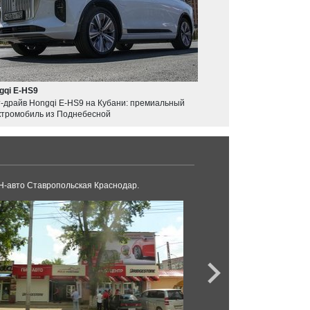
gqi E-HS9
т-драйв Hongqi E-HS9 на Кубани: премиальный
ктромобиль из Поднебесной
-авто Ставропольская Краснодар.