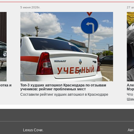
Legacy
XV
5 июня 2026г.
27 а
Auman
Outback
Forester
WRX
BRZ
Geely
Emgrand
Atlas
Suzuki
Jimny
Swift
отка и
Топ-3 худших автошкол Краснодара по отзывам
Але
учеников: рейтинг проблемных мест
Мэр
Haval
Составили рейтинг худших автошкол в Краснодаре
Что
JOLION
Шам
F7
Tesla
Model 3
Model S
Lexus Сочи.
Авт