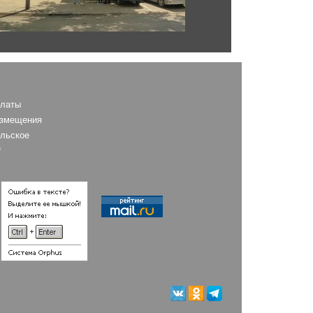
платы
азмещения
льское
AS
е