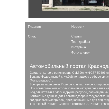
F-Series
Patrol
Explorer
Murano
Expedition
Главная
Новости
Opel
О нас
Статьи
Mokka
Газ
Тест-драйвы
Astra
Интервью
Садко
Combo
Фотогалерея
ГАЗель Next
27527 Соболь 4x4
31029
Автомобильный портал Краснода
Свидетельство о регистрации СМИ Эл № ФС77-59406 от 2
Выдано Федеральной службой по надзору в сфере связ
Peugeot
(Роскомнадзор) .
408
Все права защищены. Полное или частичное копирован
Honda
При согласованном использовании материалов сайта не
208
Код для вставки в блоги и другие ресурсы, размещенный
508
Civic Type R
Контактные данные для Роскомнадзора и государственны
5008
содержаться материалы, предназначенные для лиц стар
Civic
ТРК "Новый Ракурс". Создан в сентябре 2014 года. Глав
CR-V