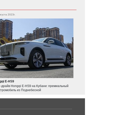
вгуста 2023г.
gqi E-HS9
т-драйв Hongqi E-HS9 на Кубани: премиальный
ктромобиль из Поднебесной