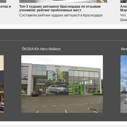
Swift
отка и
Топ-3 худших автошкол Краснодара по отзывам
Але
учеников: рейтинг проблемных мест
Мэр
Haval
Составили рейтинг худших автошкол в Краснодаре
Что
JOLION
Шам
F7
Tesla
Model 3
Model S
ŠKODA Юг-Авто Майкоп.
Mer
Dacia
Duster
Sandero
Toyota
Logan
Land Cruiser
Corolla
Supra
Camry
Pagani
RAV4
Alphard
Huayra
Hilux
Yaris