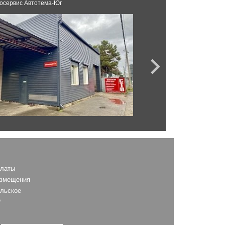
осервис Автотема-Юг
AS
платы
азмещения
льское
е