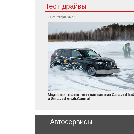
Тест-драйвы
Mitsubishi
21 сентября 2025г.
Outlander
Citroen
Grandis
Eclipse
Aircross
L200
Colt
Dodge
Charger
Nissan
Durango
X-Trail
Teana
Медвежья хватка: тест зимних шин Gislaved Ice
Frontier
и Gislaved ArcticControl
Leaf
Armada
Ferrari
Qashqai
Автосервисы
Micra
488 GTB
Juke