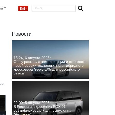
ты
Новости
15:24, 6 августа 2026г.
Geely раскрыла комплектации и стоимость
новой версии технологичного гибридного
кроссовера Geely EX5 для российского
рынка
30,
22:09, 5 августа 2026г.
В России внедорожник ROX 01
сертифицировали для выпуска на
"Автоторе"