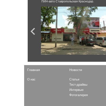
GT-R
ПИН-авто Ставропольская Краснодар.
X-Terra
Rogue
Ford
Terrano
Mustang
Serena
Kuga
Sentra
Fiesta
Pathfinder
Focus
Skyline
F-150
Almera
F-Series
Patrol
Explorer
Murano
Expedition
Главная
Новости
Opel
О нас
Статьи
Mokka
Газ
Тест-драйвы
Astra
Интервью
Садко
Combo
Фотогалерея
ГАЗель Next
31029
27527 Соболь 4x4