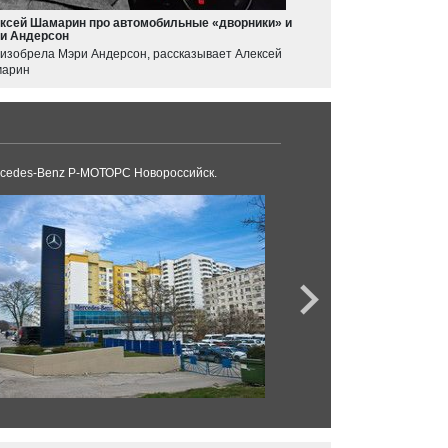
ксей Шамарин про автомобильные «дворники» и
и Андерсон
 изобрела Мэри Андерсон, рассказывает Алексей
арин
cedes-Benz Р-МОТОРС Новороссийск.
BMW Модус Новорос