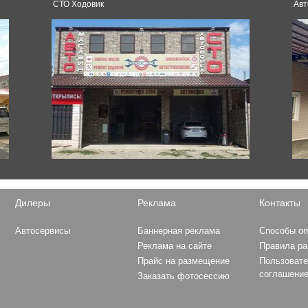
СТО Ходовик
Авт
D-Max
Volvo
XC70
XC90
King Long
XMQ6129
Hyundai
Grandeur
Elantra
Sonata
Solaris
Ioniq
Дилеры
Реклама
Контакты
Formula 1
Santa Fe
MERCEDES AMG PETRON
i30
Автосервисы
Баннерная реклама
Способы о
MOTORSPORT
H-1
Реклама на сайте
Правила р
MCLAREN F1 TEAM
Tucson
Прайс на размещение
Пользовате
SCUDERIA FERRARI
Creta
соглашени
Заказать фотосессию
RED BULL RACING
HAAS F1 TEAM