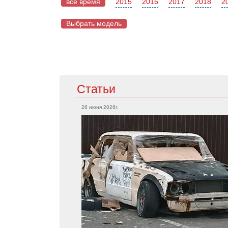
все время
2015
2016
2017
2018
2
Выбрать модель
Mazda
Статьи
Acura
CX-5
TLX
26 июня 2026г.
RX-7
RSX
Mazda 2
Integra
MX-5
MDX
Mazda 6
RDX
Mercedes
Cadillac
CLA-Класс
CTS-V
A-Класс
Escalade