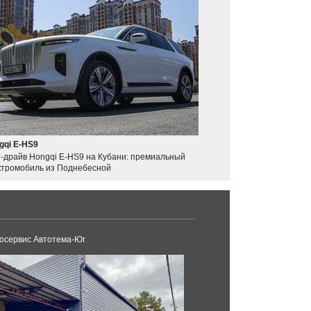
gqi E-HS9
т-драйв Hongqi E-HS9 на Кубани: премиальный
ктромобиль из Поднебесной
осервис Автотема-Юг