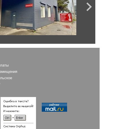
AS
платы
азмещения
льское
е