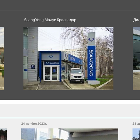
Tesla
Model 3
Model S
SsangYong Модус Краснодар.
Дил
Dacia
Duster
Logan
Toyota
Sandero
Land Cruiser
Corolla
Supra
Land Cruiser Prado
Pagani
Camry
RAV4
Huayra
Alphard
Hilux
Yaris
Hilux
24 ноября 2023г.
28 а
Avensis
Tacoma
Rolls-Royce
4runner