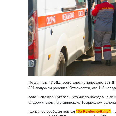
По данным ГИБДД, всего зарегистрировано 339 ДТП
301 получили ранения. Отмечается, что 113 наез
Автоинспекторы указали, что число наездов на пе
Староминском, Курганинском, Темрюкском района
Как ранее сообщал портал
"За Рулём Кубань"
, п