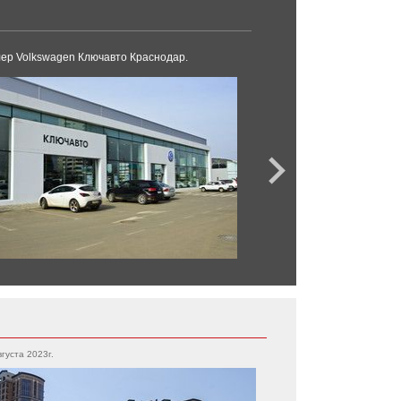
ер Volkswagen Ключавто Краснодар.
KIA АТО Моторс Сочи
вгуста 2023г.