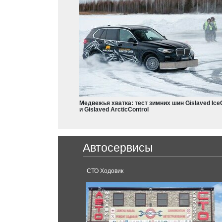
L200
Colt
Dodge
Charger
Nissan
Durango
X-Trail
Teana
Медвежья хватка: тест зимних шин Gislaved Ice
Frontier
и Gislaved ArcticControl
Leaf
Armada
Ferrari
Qashqai
Автосервисы
Pathfinder
488 GTB
Micra
Juke
СТО Ходовик
GT-R
X-Terra
Ford
Rogue
Mustang
Terrano
Kuga