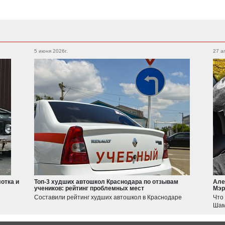
Subaru
Foton
Legacy
XV
5 июня 2026г.
27 а
Auman
Outback
WRX
Forester
BRZ
Geely
Emgrand
Atlas
Suzuki
Jimny
Swift
отка и
Топ-3 худших автошкол Краснодара по отзывам
Але
учеников: рейтинг проблемных мест
Мэр
Haval
Составили рейтинг худших автошкол в Краснодаре
Что
JOLION
Шам
F7