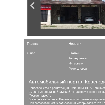
Serena
Explorer
Sentra
Fiesta
Skyline
Focus
Almera
F-150
Murano
F-Series
Patrol
Expedition
Главная
Новости
Opel
О нас
Статьи
Mokka
Газ
Тест-драйвы
Astra
Интервью
Садко
Combo
Фотогалерея
ГАЗель Next
31029
27527 Соболь 4x4
Автомобильный портал Краснода
Свидетельство о регистрации СМИ Эл № ФС77-59406 от 2
Выдано Федеральной службой по надзору в сфере связ
Peugeot
(Роскомнадзор) .
408
Все права защищены. Полное или частичное копирован
Honda
При согласованном использовании материалов сайта не
208