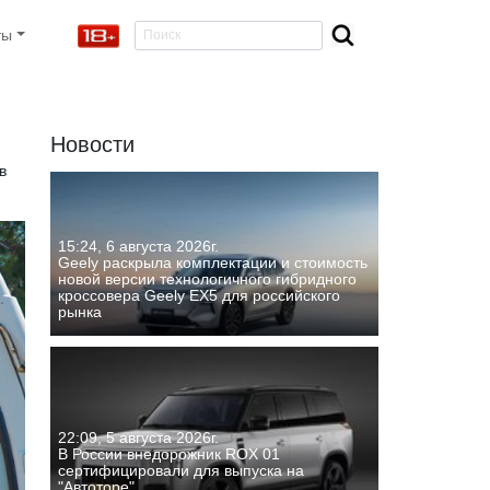
ты
Новости
в
15:24, 6 августа 2026г.
Geely раскрыла комплектации и стоимость
новой версии технологичного гибридного
кроссовера Geely EX5 для российского
рынка
22:09, 5 августа 2026г.
В России внедорожник ROX 01
сертифицировали для выпуска на
"Автоторе"