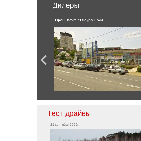
Chery
V-класс
Дилеры
GLC
Tiggo
GLE-Класс
Opel Chevrolet Лаура Сочи.
E-Класс
GLC Coupe
SL-Класс
Chevrolet
Bolt EV
Corvette
Camaro
Mini
Tahoe
Cooper
Clubman
Countryman
Chrysler
300C
Тест-драйвы
Mitsubishi
21 сентября 2025г.
Outlander
Citroen
Grandis
Eclipse
Aircross