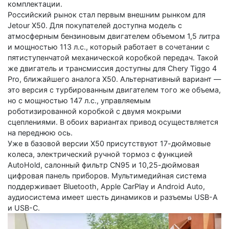
комплектации.
Российский рынок стал первым внешним рынком для
Jetour X50. Для покупателей доступна модель с
атмосферным бензиновым двигателем объемом 1,5 литра
и мощностью 113 л.с., который работает в сочетании с
пятиступенчатой механической коробкой передач. Такой
же двигатель и трансмиссия доступны для Сhery Tiggo 4
Pro, ближайшего аналога X50. Альтернативный вариант —
это версия с турбированным двигателем того же объема,
но с мощностью 147 л.с., управляемым
роботизированной коробкой с двумя мокрыми
сцеплениями. В обоих вариантах привод осуществляется
на переднюю ось.
Уже в базовой версии X50 присутствуют 17-дюймовые
колеса, электрический ручной тормоз с функцией
AutoHold, салонный фильтр CN95 и 10,25-дюймовая
цифровая панель приборов. Мультимедийная система
поддерживает Bluetooth, Apple CarPlay и Android Auto,
аудиосистема имеет шесть динамиков и разъемы USB-A
и USB-C.