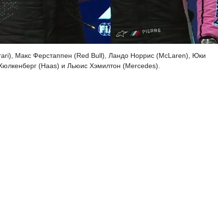
ari), Макс Ферстаппен (Red Bull), Ландо Норрис (McLaren), Юки
 Хюлкенберг (Haas) и Льюис Хэмилтон (Mercedes).