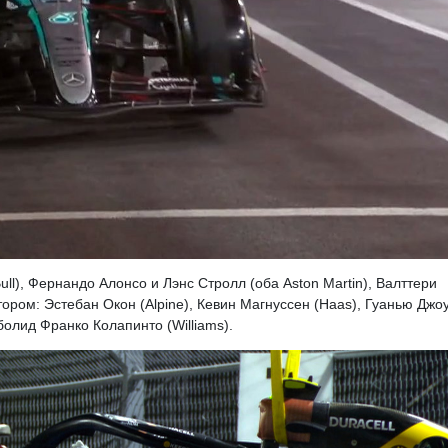
ll), Фернандо Алонсо и Лэнс Стролл (оба Aston Martin), Валттери
втором: Эстебан Окон (Alpine), Кевин Магнуссен (Haas), Гуанью Джо
болид Франко Колапинто (Williams).