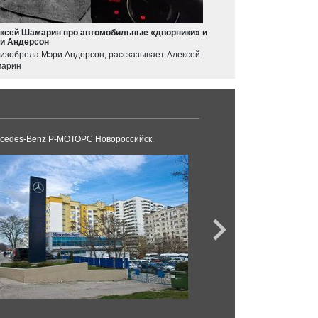
ксей Шамарин про автомобильные «дворники» и
и Андерсон
 изобрела Мэри Андерсон, рассказывает Алексей
арин
cedes-Benz Р-МОТОРС Новороссийск.
BMW Модус Новорос