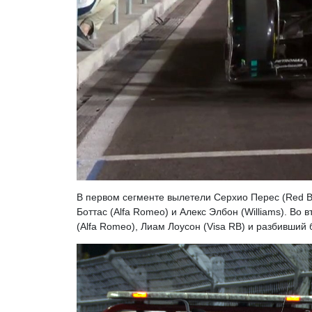
В первом сегменте вылетели Серхио Перес (Red Bu
Боттас (Alfa Romeo) и Алекс Элбон (Williams). Во 
(Alfa Romeo), Лиам Лоусон (Visa RB) и разбивший 