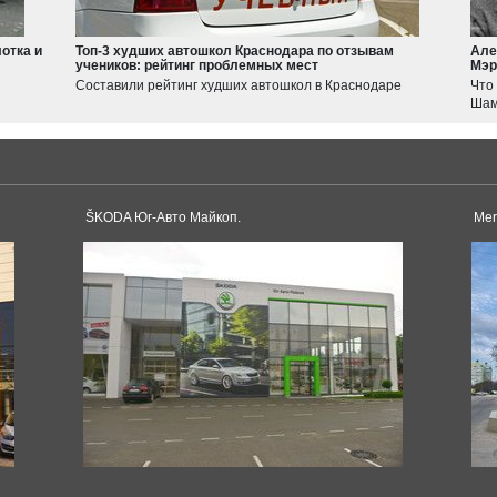
Jimny
Swift
отка и
Топ-3 худших автошкол Краснодара по отзывам
Але
учеников: рейтинг проблемных мест
Мэр
Haval
Составили рейтинг худших автошкол в Краснодаре
Что
JOLION
Шам
F7
Tesla
Model 3
Model S
ŠKODA Юг-Авто Майкоп.
Mer
Dacia
Duster
Sandero
Toyota
Logan
Land Cruiser
Corolla
Supra
Camry
Pagani
RAV4
Alphard
Huayra