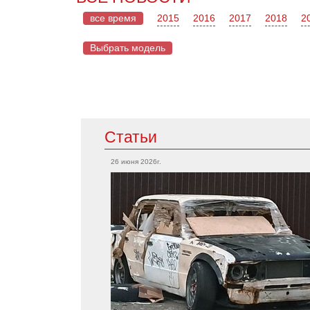
все время
2015
2016
2017
2018
2
Выбрать модель
Mazda
Статьи
Acura
CX-5
TLX
26 июня 2026г.
RX-7
RSX
Mazda 2
Integra
MX-5
MDX
Mazda 6
RDX
Mercedes
Cadillac
CLA-Класс
CTS-V