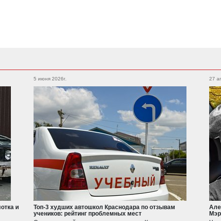
Subaru
Foton
Legacy
XV
5 июня 2026г.
27 а
Auman
Outback
WRX
Forester
BRZ
Geely
Emgrand
Atlas
Suzuki
Jimny
Swift
отка и
Топ-3 худших автошкол Краснодара по отзывам
Але
учеников: рейтинг проблемных мест
Мэр
Haval