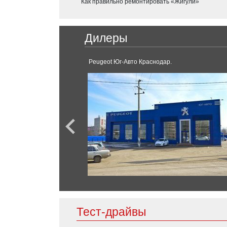
Как правильно ремонтировать «Жигули»
G-Класс
S-Класс
Chery
V-класс
Дилеры
GLC
Tiggo
GLE-Класс
снодаре
Peugeot Юг-Авто Краснодар.
E-Класс
GLC Coupe
SL-Класс
Chevrolet
Bolt EV
Corvette
Camaro
Mini
Tahoe
Cooper
Clubman
Countryman
Chrysler
300C
Тест-драйвы
Mitsubishi