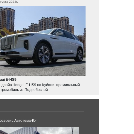
вгуста 2023г.
gqi E-HS9
т-драйв Hongqi E-HS9 на Кубани: премиальный
ктромобиль из Поднебесной
осервис Автотема-Юг