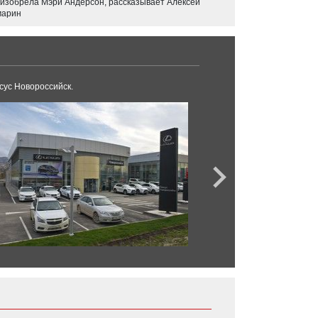
 изобрела Мэри Андерсон, рассказывает Алексей
арин
сус Новороссийск.
Тойота Центр Сочи.