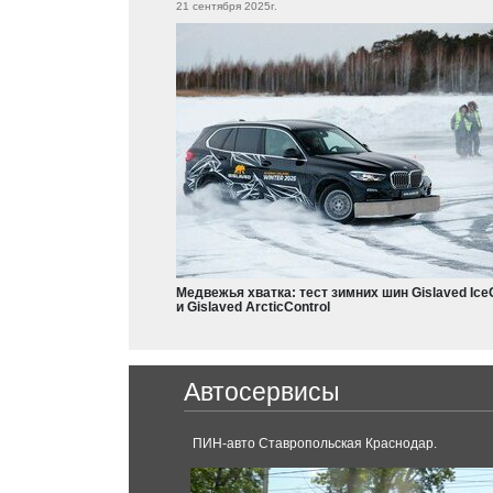
21 сентября 2025г.
Outlander
Citroen
Grandis
Eclipse
Aircross
L200
Colt
Dodge
Charger
Nissan
Durango
X-Trail
Teana
Медвежья хватка: тест зимних шин Gislaved Ice
Frontier
и Gislaved ArcticControl
Leaf
Armada
Ferrari
Qashqai
Автосервисы
Pathfinder
488 GTB
Micra
Juke
ПИН-авто Ставропольская Краснодар.
GT-R
X-Terra