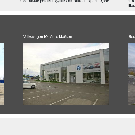
Составили рейтинг худших автошкол в Краснодаре
Что
JOLION
Шам
F7
Tesla
Model 3
Model S
Volkswagen Юг-Авто Майкоп.
Лек
Dacia
Duster
Sandero
Toyota
Logan
Land Cruiser
Corolla
Supra
Land Cruiser Prado
Pagani
Camry
RAV4
Huayra
Alphard
Hilux
Yaris
Hilux