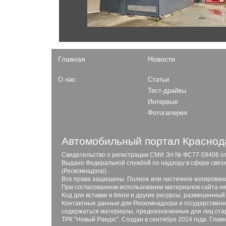
F-Series
Patrol
Explorer
Murano
Expedition
Главная
Новости
Opel
О нас
Статьи
Mokka
Газ
Тест-драйвы
Astra
Интервью
Садко
Combo
Фотогалерея
ГАЗель Next
31029
27527 Соболь 4x4
Автомобильный портал Краснода
Свидетельство о регистрации СМИ Эл № ФС77-59406 от 2
Выдано Федеральной службой по надзору в сфере связ
Peugeot
(Роскомнадзор) .
408
Все права защищены. Полное или частичное копирован
Honda
При согласованном использовании материалов сайта не
208
Код для вставки в блоги и другие ресурсы, размещенный
508
Civic
Контактные данные для Роскомнадзора и государственны
5008
содержаться материалы, предназначенные для лиц стар
Civic Type R
ТРК "Новый Ракурс". Создан в сентябре 2014 года. Глав
CR-V