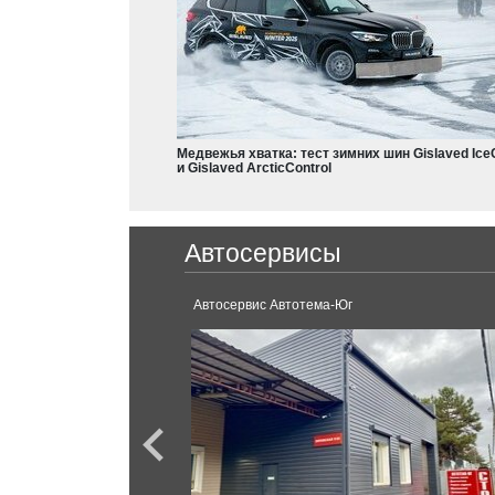
Dodge
Charger
Nissan
Durango
X-Trail
Teana
Медвежья хватка: тест зимних шин Gislaved Ice
Frontier
и Gislaved ArcticControl
Leaf
Armada
Ferrari
Qashqai
Автосервисы
Micra
488 GTB
Juke
GT-R
Автосервис Автотема-Юг
X-Terra
Rogue
Ford
Terrano
Mustang
Serena
Kuga
Sentra
Fiesta
Pathfinder
Focus
Skyline
F-150
Almera