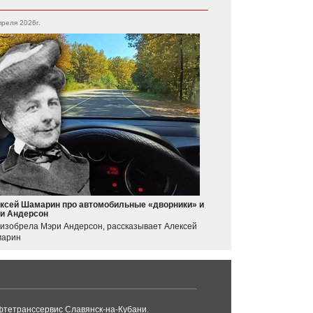
преля 2026г.
ксей Шамарин про автомобильные «дворники» и
и Андерсон
 изобрела Мэри Андерсон, рассказывает Алексей
арин
тетранссервис Славянск-на-Кубани.
Дилерский центр «N