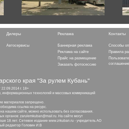
Hyundai
Grandeur
Elantra
Sonata
Solaris
Ioniq
Дилеры
Реклама
Контакты
Formula 1
Santa Fe
MERCEDES AMG PETRON
i30
Автосервисы
Баннерная реклама
Способы о
MOTORSPORT
H-1
Реклама на сайте
Правила р
MCLAREN F1 TEAM
Tucson
Прайс на размещение
Пользовате
SCUDERIA FERRARI
Creta
соглашени
Заказать фотосессию
RED BULL RACING
HAAS F1 TEAM
WILLIAMS F1 RACING
рского края "За рулем Кубань"
ALFA ROMEO F1 TEAM
2.09.2014 г. 18+
STAKE
и, информационных технологий и массовых коммуникаций
SCUDERIA ALPHA TAURI
Lamborghini
ие материалов запрещено.
ASTON MARTIN F1 TEAM
обходима ссылка на ресурс.
Huracan
ALPINE F1 TEAM
 на нашем сайте, можно использовать без согласования.
Urus
х органов: zarulemkuban@mail.ru. На сайте могут
ше 18 лет. Сетевое издание www.zrkuban.ru - учредитель АО
ный редактор Головин И.В