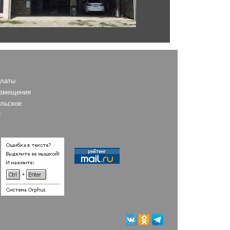
AS
платы
азмещения
льское
е