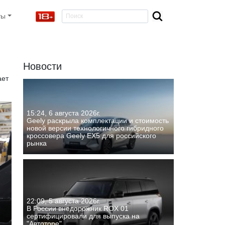
ты
Новости
ает
15:24, 6 августа 2026г.
Geely раскрыла комплектации и стоимость
новой версии технологичного гибридного
кроссовера Geely EX5 для российского
рынка
22:09, 5 августа 2026г.
В России внедорожник ROX 01
сертифицировали для выпуска на
"Автоторе"