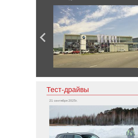
GLC Coupe
SL-Класс
Chevrolet
Bolt EV
Corvette
Camaro
Mini
Tahoe
Cooper
Countryman
Clubman
Chrysler
300C
Тест-драйвы
Mitsubishi
21 сентября 2025г.
Outlander
Citroen
Grandis
Eclipse
Aircross
L200
Colt