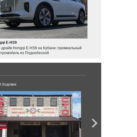
gqi E-HS9
т-драйв Hongqi E-HS9 на Кубани: премиальный
ктромобиль из Поднебесной
 Ходовик