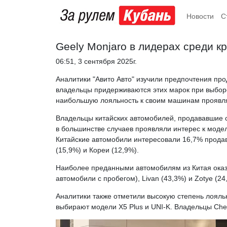
Новости
С
Geely Monjaro в лидерах среди к
06:51, 3 сентября 2025г.
Аналитики "Авито Авто" изучили предпочтения про
владельцы придерживаются этих марок при выбор
наибольшую лояльность к своим машинам проявля
Владельцы китайских автомобилей, продававшие 
в большинстве случаев проявляли интерес к модел
Китайские автомобили интересовали 16,7% прода
(15,9%) и Кореи (12,9%).
Наиболее преданными автомобилям из Китая оказ
автомобили с пробегом), Livan (43,3%) и Zotye (
Аналитики также отметили высокую степень лояль
выбирают модели X5 Plus и UNI-K. Владельцы Che