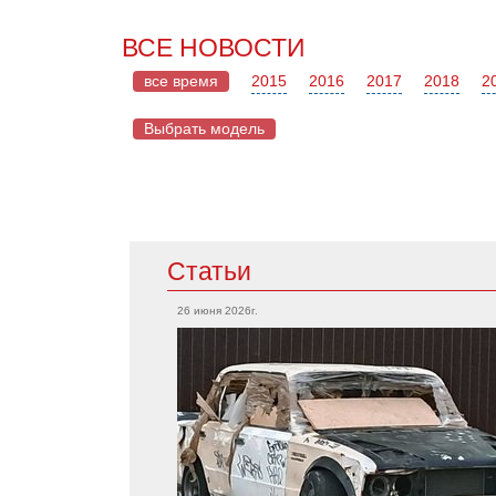
ВСЕ НОВОСТИ
все время
2015
2016
2017
2018
2
Выбрать модель
Mazda
Статьи
Acura
CX-5
Integra
26 июня 2026г.
RX-7
TLX
Mazda 2
RSX
MX-5
MDX
Mazda 6
RDX