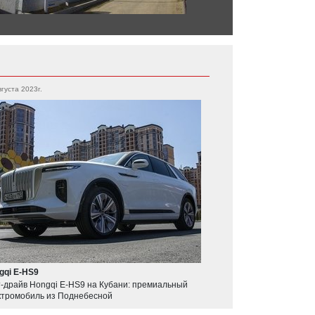
вгуста 2023г.
gqi E-HS9
т-драйв Hongqi E-HS9 на Кубани: премиальный
ктромобиль из Поднебесной