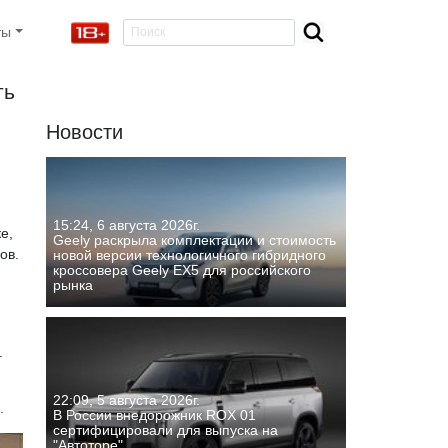
ты
ть
Новости
15:24, 6 августа 2026г.
е,
Geely раскрыла комплектации и стоимость
ов.
новой версии технологичного гибридного
кроссовера Geely EX5 для российского
рынка
.
22:09, 5 августа 2026г.
.
В России внедорожник ROX 01
сертифицировали для выпуска на
"Автоторе"