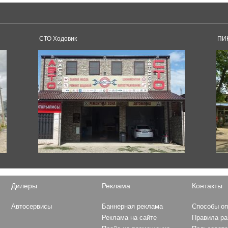
Isuzu
СТО Ходовик
ПИН
D-Max
Volvo
XC70
XC90
King Long
XMQ6129
Hyundai
Elantra
Grandeur
Tucson
Sonata
Solaris
Дилеры
Реклама
Контакты
Formula 1
Ioniq
MERCEDES AMG PETRON
Santa Fe
Автосервисы
Баннерная реклама
Способы о
MOTORSPORT
i30
Реклама на сайте
Правила р
MCLAREN F1 TEAM
H-1