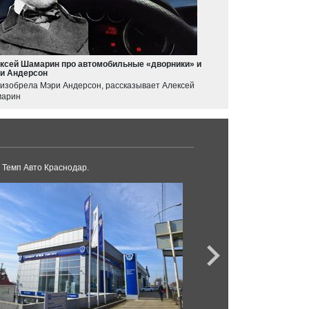
ксей Шамарин про автомобильные «дворники» и
и Андерсон
 изобрела Мэри Андерсон, рассказывает Алексей
арин
 Темп Авто Краснодар.
Дилерский центр LA