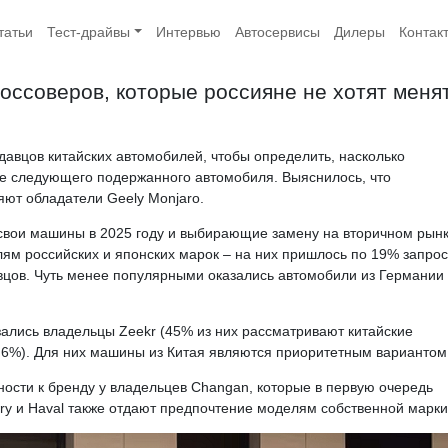
татьи
Тест-драйвы
Интервью
Автосервисы
Дилеры
Контак
россоверов, которые россияне не хотят меня
давцов китайских автомобилей, чтобы определить, насколько
е следующего подержанного автомобиля. Выяснилось, что
ют обладатели Geely Monjaro.
свои машины в 2025 году и выбирающие замену на вторичном рынк
ям российских и японских марок – на них пришлось по 19% запрос
вцов. Чуть менее популярными оказались автомобили из Германии
ались владельцы Zeekr (45% из них рассматривают китайские
24,6%). Для них машины из Китая являются приоритетным вариантом
ности к бренду у владельцев Changan, которые в первую очередь
ry и Haval также отдают предпочтение моделям собственной марки