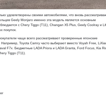
лько удовлетворены своими автомобилями, что вновь рассматрива
дельцев Geely Monjaro именно эта модель является основным
юдается с Chery Tiggo (T11), Changan X5 Plus, Geely Coolray и Li
х покупок.
 покупатели чаще всего рассматривают проверенные японские
 Например, Toyota Camry часто выбирают вместо Voyah Free, LiXia
Haval F7x. Бюджетные LADA Priora и LADA Granta, Ford Focus, Kia Ri
hery Tiggo (T11).
er