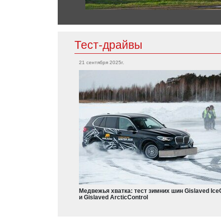
Chrysler
300C
Тест-драйвы
Mitsubishi
21 сентября 2025г.
Grandis
Citroen
Outlander
Eclipse
Aircross
L200
Colt
Dodge
Charger
Nissan
Durango
Qashqai
X-Trail
Медвежья хватка: тест зимних шин Gislaved Ice
Teana
и Gislaved ArcticControl
Frontier
Leaf