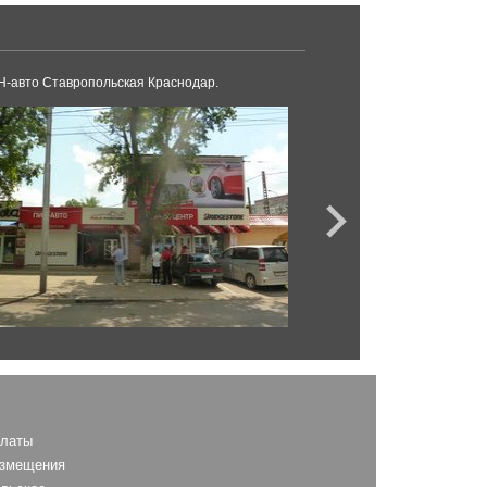
-авто Ставропольская Краснодар.
AS
платы
азмещения