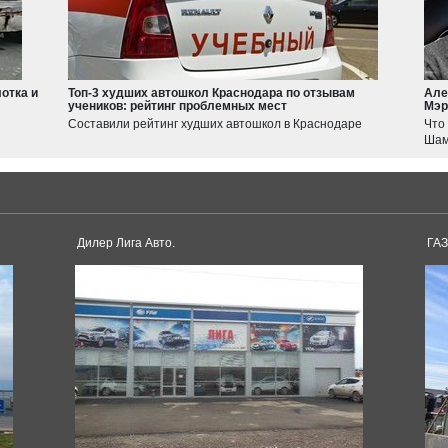
Atlas
Suzuki
Jimny
Swift
отка и
Топ-3 худших автошкол Краснодара по отзывам
Але
учеников: рейтинг проблемных мест
Мэр
Haval
Составили рейтинг худших автошкол в Краснодаре
Что
JOLION
Шам
F7
Tesla
Model 3
Model S
Дилер Лига Авто.
ГАЗ
Dacia
Duster
Logan
Toyota
Sandero
Supra
Land Cruiser
Corolla
Avensis