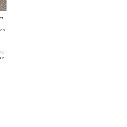
ют
fan
ng
o и