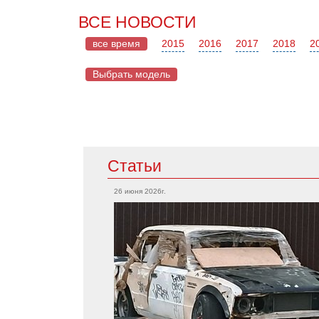
ВСЕ НОВОСТИ
все время
2015
2016
2017
2018
2
Выбрать модель
Mazda
Статьи
Acura
CX-5
Integra
26 июня 2026г.
RX-7
TLX
MX-5
RSX
Mazda 2
MDX
Mazda 6
RDX
Mercedes