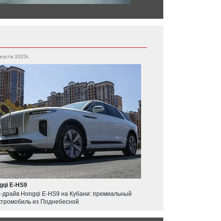
вгуста 2023г.
gqi E-HS9
т-драйв Hongqi E-HS9 на Кубани: премиальный
ктромобиль из Поднебесной