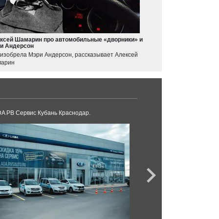
ксей Шамарин про автомобильные «дворники» и
и Андерсон
 изобрела Мэри Андерсон, рассказывает Алексей
арин
A РВ Сервис Кубань Краснодар.
DM-авто Краснодар.