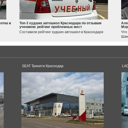
Suzuki
Jimny
Swift
отка и
Топ-3 худших автошкол Краснодара по отзывам
Але
учеников: рейтинг проблемных мест
Мэр
Haval
Составили рейтинг худших автошкол в Краснодаре
Что
JOLION
Шам
F7
Tesla
Model 3
Model S
SEAT Тринити Краснодар.
LAD
Dacia
Duster
Logan
Toyota
Sandero
Supra
Land Cruiser
Corolla
Hilux
Pagani
Avensis