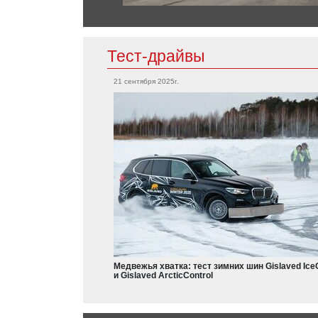
Chrysler
300C
Тест-драйвы
Mitsubishi
21 сентября 2025г.
Grandis
Citroen
Outlander
L200
Aircross
Eclipse
Colt
Dodge
Charger
Nissan
Durango
Leaf
Armada
Медвежья хватка: тест зимних шин Gislaved Ice
Qashqai
и Gislaved ArcticControl
X-Trail
Teana