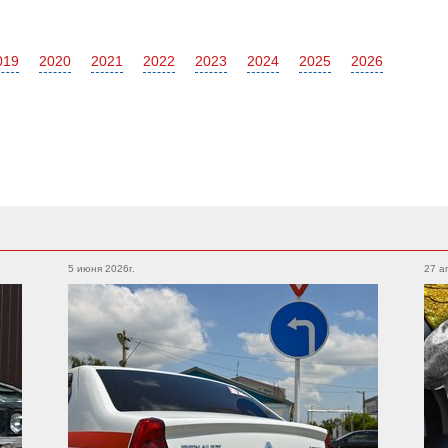
019
2020
2021
2022
2023
2024
2025
2026
Subaru
Foton
Legacy
XV
5 июня 2026г.
27 а
Auman
Outback
WRX
Forester
BRZ
Geely
Emgrand
Atlas