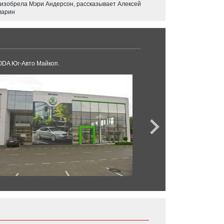
 изобрела Мэри Андерсон, рассказывает Алексей
арин
DA Юг-Авто Майкоп.
Первый Лада центр.