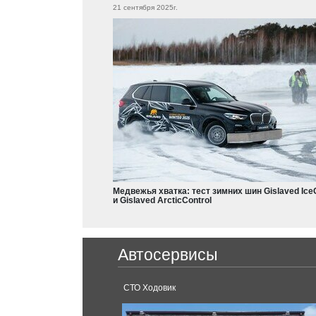
21 сентября 2025г.
Grandis
Citroen
Outlander
Eclipse
Aircross
L200
Colt
Dodge
Charger
Nissan
Durango
Qashqai
X-Trail
Медвежья хватка: тест зимних шин Gislaved Ice
Teana
и Gislaved ArcticControl
Frontier
Leaf
Ferrari
Armada
Автосервисы
Serena
488 GTB
Sentra
Pathfinder
аснодар.
СТО Ходовик
Micra