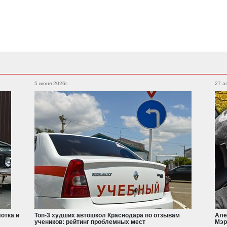
Subaru
Foton
Legacy
Outback
5 июня 2026г.
27 а
Auman
XV
WRX
Forester
BRZ
Geely
Emgrand
Atlas
Suzuki
Jimny
Swift
отка и
Топ-3 худших автошкол Краснодара по отзывам
Але
учеников: рейтинг проблемных мест
Мэр
Haval