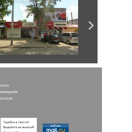
AS
платы
азмещения
льское
е