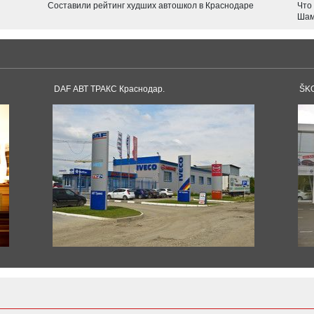
Составили рейтинг худших автошкол в Краснодаре
Что
JOLION
Шам
F7
Tesla
Model 3
Model S
DAF АВТ ТРАКС Краснодар.
ŠKO
Dacia
Duster
Logan
Toyota
Sandero
Supra
Land Cruiser
Corolla
Avensis
Pagani
Land Cruiser Prado
Camry
Huayra
RAV4
Alphard
Hilux
Yaris