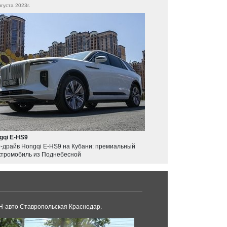
вгуста 2023г.
gqi E-HS9
т-драйв Hongqi E-HS9 на Кубани: премиальный
ктромобиль из Поднебесной
-авто Ставропольская Краснодар.