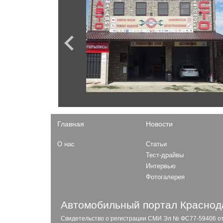
Juke
Ford
GT-R
Mustang
X-Terra
Kuga
Rogue
Explorer
Terrano
Fiesta
Almera
Focus
Skyline
F-150
Murano
F-Series
Patrol
Expedition
Главная
Новости
Opel
О нас
Статьи
Mokka
Газ
Тест-драйвы
Astra
Интервью
Садко
Combo
Фотогалерея
ГАЗель Next
31029
27527 Соболь 4x4
Автомобильный портал Краснода
Свидетельство о регистрации СМИ Эл № ФС77-59406 от 2