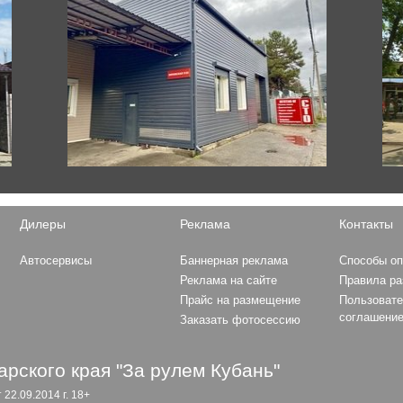
XC70
XC90
King Long
XMQ6129
Hyundai
Elantra
Grandeur
Tucson
Sonata
Solaris
Дилеры
Реклама
Контакты
Formula 1
Ioniq
MERCEDES AMG PETRON
Santa Fe
Автосервисы
Баннерная реклама
Способы о
MOTORSPORT
i30
Реклама на сайте
Правила р
MCLAREN F1 TEAM
H-1
Прайс на размещение
Пользовате
SCUDERIA FERRARI
Creta
соглашени
Заказать фотосессию
RED BULL RACING
HAAS F1 TEAM
WILLIAMS F1 RACING
рского края "За рулем Кубань"
ALFA ROMEO F1 TEAM
2.09.2014 г. 18+