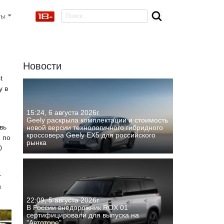
ты
Новости
t
у в
15:24, 6 августа 2026г.
Geely раскрыла комплектации и стоимость
вь
новой версии технологичного гибридного
кроссовера Geely EX5 для российского
 по
рынка
0
т
и
22:09, 5 августа 2026г.
В России внедорожник ROX 01
сертифицировали для выпуска на
"Автоторе"