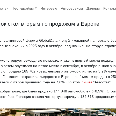
татьи
Тест-драйвы
Интервью
Автосервисы
Дилеры
Контак
ок стал вторым по продажам в Европе
онсалтинговой фирмы GlobalData и опубликованной на портале Jus
вых значений в 2025 году в октябре, поднявшись на вторую строчк
демонстрирует рекордные показатели уже четвертый месяц подряд.
 а затем опустился на пятое место в сентябре, в октябре рынок вно
было продано 165 702 новых легковых автомобиля, что на 3,2% ниже
. Германия сохранила лидерство в Европе с объемом продаж в 25
атели октября прошлого года на 7,8%. Об этом
пишет
"Автостат".
кобритания, где было продано 144 948 автомобилей (+0,5%). Стои
сентябре. Франция заняла четвертую строчку с 139 513 проданным