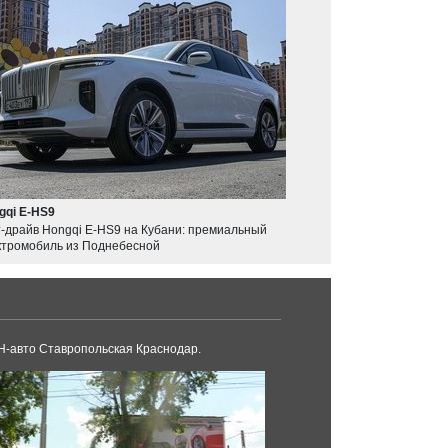
gqi E-HS9
т-драйв Hongqi E-HS9 на Кубани: премиальный
ктромобиль из Поднебесной
-авто Ставропольская Краснодар.