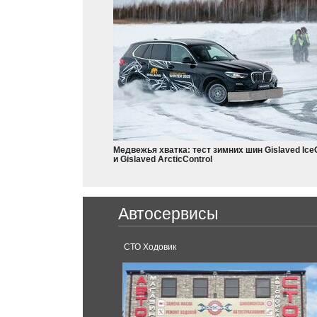
Aircross
Eclipse
Colt
Dodge
Charger
Nissan
Durango
Frontier
Leaf
Медвежья хватка: тест зимних шин Gislaved Ice
Armada
и Gislaved ArcticControl
Qashqai
X-Trail
Ferrari
Teana
Автосервисы
Juke
488 GTB
GT-R
X-Terra
аснодар.
СТО Ходовик
Rogue
Terrano
Ford
Serena
Mustang
Sentra
Kuga