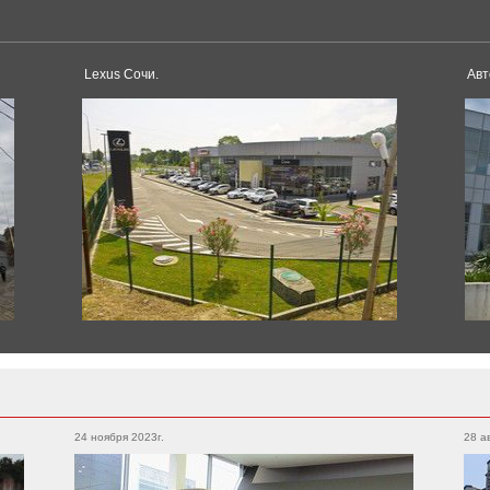
Tesla
Model 3
Model S
Lexus Сочи.
Авт
Dacia
Duster
Sandero
Toyota
Logan
Supra
Land Cruiser
Corolla
Alphard
Pagani
Hilux
Yaris
Huayra
Hilux
Avensis
Land Cruiser Prado
Camry
24 ноября 2023г.
28 а
RAV4
4runner
Rolls-Royce
Crown