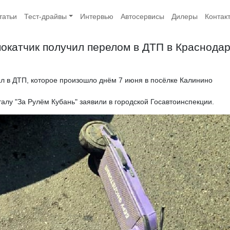
татьи
Тест-драйвы
Интервью
Автосервисы
Дилеры
Контак
катчик получил перелом в ДТП в Краснода
л в ДТП, которое произошло днём 7 июня в посёлке Калинино
талу "За Рулём Кубань" заявили в городской Госавтоинспекции.