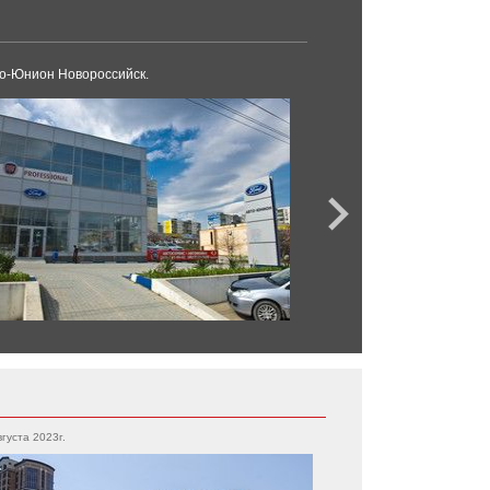
о-Юнион Новороссийск.
Лексус Новороссийск
вгуста 2023г.