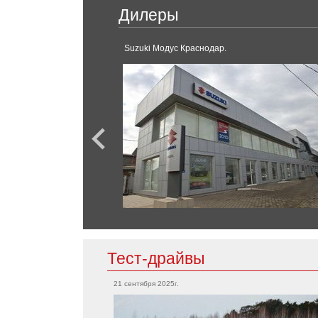
Chery
AMG GT
Дилеры
G-Класс
Tiggo
S-Класс
Suzuki Модус Краснодар.
V-класс
GLC
SL-Класс
Chevrolet
Bolt EV
Corvette
Tahoe
Mini
Camaro
Cooper
Countryman
Clubman
Chrysler
300C
Тест-драйвы
Mitsubishi
21 сентября 2025г.
Grandis
Citroen
Outlander
L200