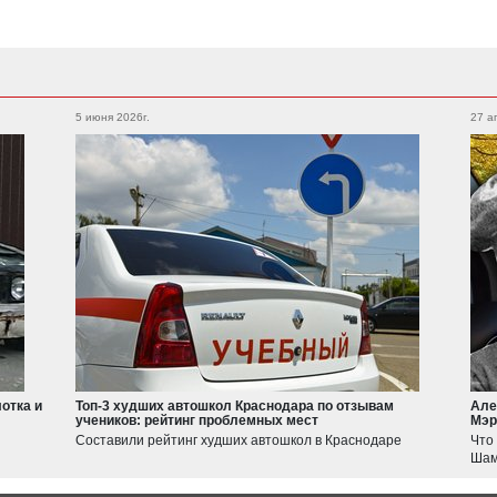
Subaru
Foton
Legacy
XV
5 июня 2026г.
27 а
Auman
Outback
Forester
WRX
BRZ
Geely
Emgrand
Atlas
Suzuki
Jimny
Swift
отка и
Топ-3 худших автошкол Краснодара по отзывам
Але
учеников: рейтинг проблемных мест
Мэр
Haval
Составили рейтинг худших автошкол в Краснодаре
Что
JOLION
Шам
F7