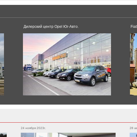
F7
Tesla
Model 3
Model S
Дилерский центр Opel Юг-Авто.
Fia
Dacia
Duster
Logan
Toyota
Sandero
Supra
Land Cruiser
Corolla
Avensis
Pagani
Land Cruiser Prado
Camry
Huayra
RAV4
Alphard
Hilux
Yaris
24 ноября 2023г.
28 а
Hilux
Crown