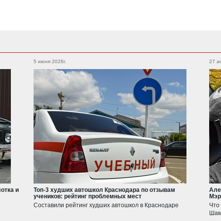
Subaru
Foton
Legacy
Outback
5 июня 2026г.
27 а
Auman
XV
WRX
Forester
BRZ
Geely
Emgrand
Atlas
Suzuki
Jimny
Swift
отка и
Топ-3 худших автошкол Краснодара по отзывам
Але
учеников: рейтинг проблемных мест
Мэр
Haval
Составили рейтинг худших автошкол в Краснодаре
Что
JOLION
Шам