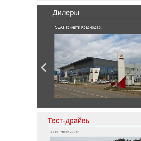
AMG GT
Chery
G-Класс
Дилеры
S-Класс
Tiggo
V-класс
SEAT Тринити Краснодар.
GLC
GLE-Класс
SL-Класс
Chevrolet
Bolt EV
Corvette
Tahoe
Mini
Camaro
Cooper
Countryman
Clubman
Chrysler
300C
Тест-драйвы
Mitsubishi
21 сентября 2025г.
Grandis
Citroen
Outlander