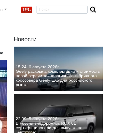
ты
Новости
ии.
15:24, 6 августа 2026г.
Geely раскрыла комплектации и стоимость
новой версии технологичного гибридного
кроссовера Geely EX5 для российского
рынка
22:09, 5 августа 2026г.
В России внедорожник ROX 01
сертифицировали для выпуска на
"Автоторе"