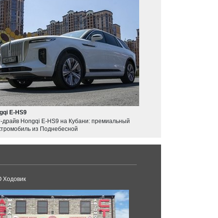
gqi E-HS9
т-драйв Hongqi E-HS9 на Кубани: премиальный
ктромобиль из Поднебесной
 Ходовик