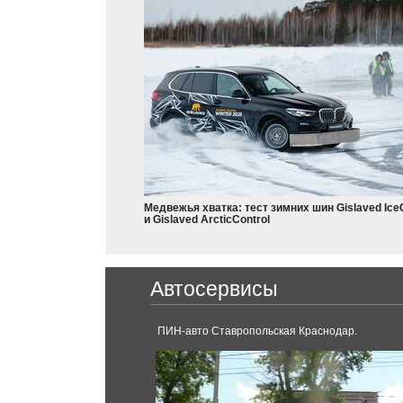
Eclipse
Aircross
L200
Colt
Dodge
Charger
Nissan
Durango
Qashqai
X-Trail
Медвежья хватка: тест зимних шин Gislaved Ice
Teana
и Gislaved ArcticControl
Frontier
Leaf
Ferrari
Armada
Автосервисы
Serena
488 GTB
Sentra
Pathfinder
ПИН-авто Ставропольская Краснодар.
Micra
Juke
Ford
GT-R
Mustang