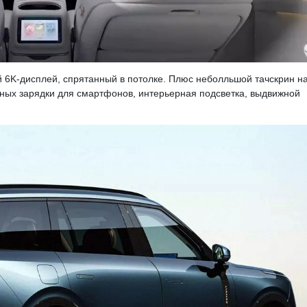
й 6K-дисплей, спрятанный в потолке. Плюс неболльшой тачскрин н
дных зарядки для смартфонов, интерьерная подсветка, выдвижной