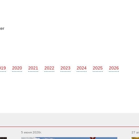
er
019
2020
2021
2022
2023
2024
2025
2026
Subaru
Foton
Legacy
Outback
5 июня 2026г.
27 а
Auman
XV