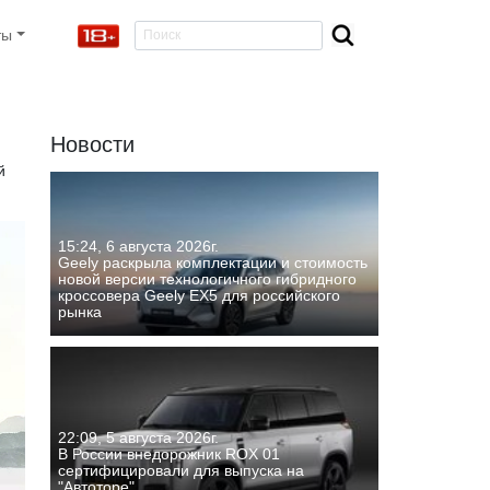
ты
Новости
й
15:24, 6 августа 2026г.
Geely раскрыла комплектации и стоимость
новой версии технологичного гибридного
кроссовера Geely EX5 для российского
рынка
22:09, 5 августа 2026г.
В России внедорожник ROX 01
сертифицировали для выпуска на
"Автоторе"