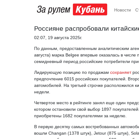
Новости
С
Россияне распробовали китайские
02:07, 19 августа 2025г.
По данным, предоставленным аналитическим агентс
августа) марка Belgee впервые оказалась в числе
семидневный период российские потребители при
Лидирующую позицию по продажам
сохраняет
рос
предпочтение 6015 российских покупателей. Второ
автомобилей. На третьей строчке расположился к
недели.
Четвертое место в рейтинге занял еще один пред
котором остановили свой выбор 1897 покупателей
приобретены 1682 покупателями за неделю.
В первую десятку самых востребованных автомоби
вошли Changan (1378 штук), Jetour (875 штук), Sol