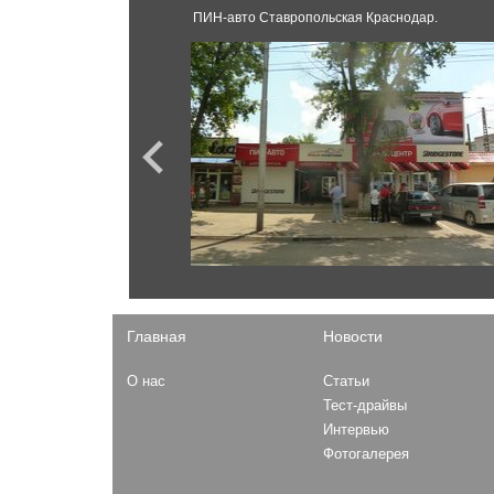
GT-R
ПИН-авто Ставропольская Краснодар.
X-Terra
Rogue
Ford
Terrano
Mustang
Serena
Kuga
Sentra
Fiesta
Pathfinder
Focus
Skyline
F-150
Almera
F-Series
Patrol
Explorer
Murano
Expedition
Главная
Новости
Opel
О нас
Статьи
Mokka
Газ
Тест-драйвы
Astra
Интервью
Садко
Combo
Фотогалерея
ГАЗель Next
31029