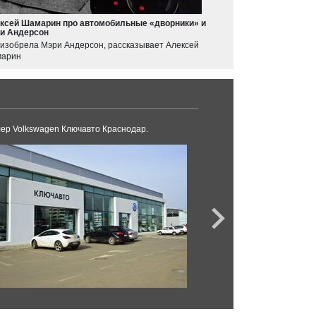
ксей Шамарин про автомобильные «дворники» и
и Андерсон
 изобрела Мэри Андерсон, рассказывает Алексей
арин
ер Volkswagen Ключавто Краснодар.
KIA Автохолдинг Кра