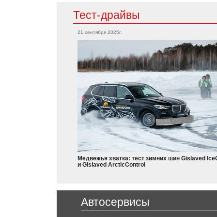
Тест-драйвы
Mitsubishi
21 сентября 2025г.
Outlander
Citroen
Grandis
Eclipse
Aircross
L200
Colt
Dodge
Charger
Nissan
Durango
X-Trail
Teana
Медвежья хватка: тест зимних шин Gislaved Ice
Frontier
и Gislaved ArcticControl
Leaf
Armada
Ferrari
Qashqai
Автосервисы
Micra
488 GTB
Juke