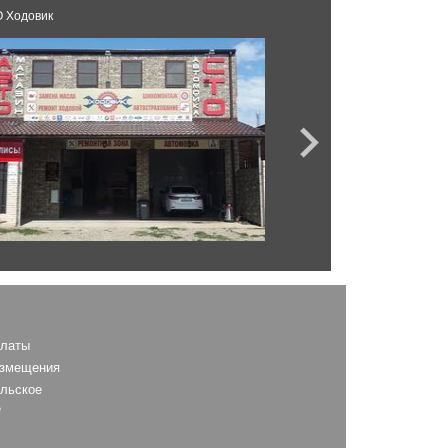
 Ходовик
AS
платы
азмещения
льское
е