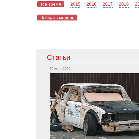
все время
2015
2016
2017
2018
2
Выбрать модель
Mazda
Статьи
Acura
CX-5
TLX
26 июня 2026г.
RX-7
RSX
Mazda 2
Integra
MX-5
MDX
Mazda 6
RDX
Mercedes
Cadillac
CLA-Класс
CTS-V
A-Класс