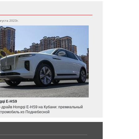
вгуста 2023г.
gqi E-HS9
т-драйв Hongqi E-HS9 на Кубани: премиальный
ктромобиль из Поднебесной