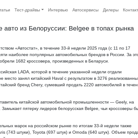
татьи
Тест-драйвы
Интервью
Автосервисы
Дилеры
Контак
 авто из Белоруссии: Belgee в топах рынка
твом «Автостат», в течение 33-й недели 2025 года (с 11 по 17
 пяти наиболее популярных автомобильных брендов в России. За эт
обрели 1682 кроссовера, произведенных в Беларуси.
сийская LADA, которой в течение указанной недели отдали
е место занял китайский Haval с результатом в 3276 реализованны
итайский бренд Chery, сумевший продать 2220 автомобилей в тече
ставитель китайской автомобильной промышленности — Geely, на
. Замыкает пятерку лидеров белорусская Belgee, чьи кроссоверы б
льных марок на российском рынке по итогам 33-й недели также
aris (743 штуки), Toyota (697 штук) и Omoda (640 штук). Объем прод