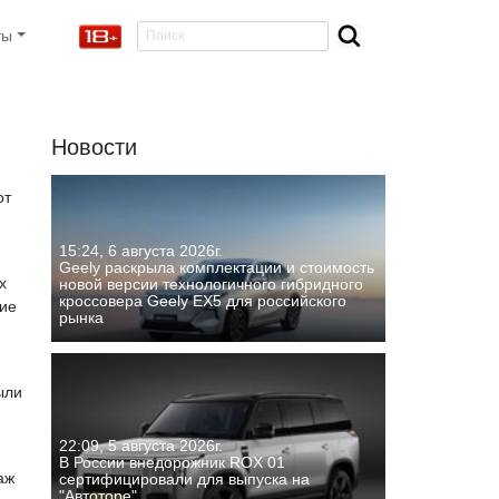
ты
Новости
от
15:24, 6 августа 2026г.
Geely раскрыла комплектации и стоимость
х
новой версии технологичного гибридного
кроссовера Geely EX5 для российского
ние
рынка
ыли
22:09, 5 августа 2026г.
В России внедорожник ROX 01
аж
сертифицировали для выпуска на
"Автоторе"