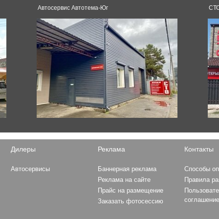
Автосервис Автотема-Юг
СТО
D-Max
Volvo
XC70
XC90
King Long
XMQ6129
Hyundai
Grandeur
Elantra
Sonata
Solaris
Ioniq
Дилеры
Реклама
Контакты
Formula 1
Santa Fe
MERCEDES AMG PETRON
i30
Автосервисы
Баннерная реклама
Способы о
MOTORSPORT
H-1
Реклама на сайте
Правила р
MCLAREN F1 TEAM
Tucson
Прайс на размещение
Пользовате
SCUDERIA FERRARI
Creta
соглашени
Заказать фотосессию
RED BULL RACING
HAAS F1 TEAM