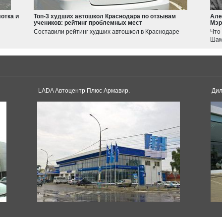
Swift
отка и
Топ-3 худших автошкол Краснодара по отзывам
Але
учеников: рейтинг проблемных мест
Мэр
Haval
Составили рейтинг худших автошкол в Краснодаре
Что
JOLION
Шам
F7
Tesla
Model 3
Model S
LADA Автоцентр Плюс Армавир.
Дил
Dacia
Duster
Sandero
Toyota
Logan
Land Cruiser
Corolla
Supra
Camry
Pagani
RAV4
Alphard
Huayra
Hilux