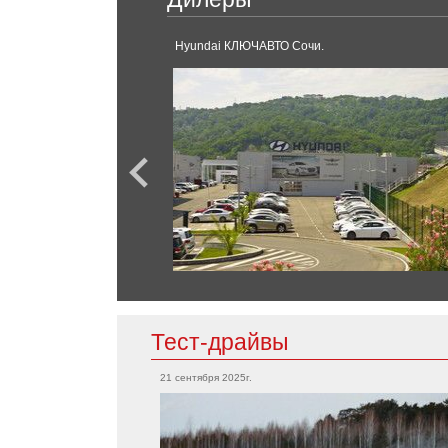
S-Класс
Tiggo
V-класс
Hyundai КЛЮЧАВТО Сочи.
GLC
GLE-Класс
SL-Класс
Chevrolet
Bolt EV
Corvette
Tahoe
Mini
Camaro
Cooper
Countryman
Clubman
Chrysler
300C
Тест-драйвы
Mitsubishi
21 сентября 2025г.
Grandis
Citroen
Outlander
Eclipse
Aircross
L200