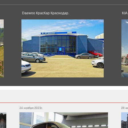
Model 3
Model S
Daewoo КрасКар Краснодар.
KIA
Dacia
Duster
Logan
Toyota
Sandero
Supra
Land Cruiser
Corolla
Avensis
Pagani
Land Cruiser Prado
Camry
Huayra
RAV4
Alphard
Hilux
Yaris
24 ноября 2023г.
28 а
Hilux
Crown
Rolls-Royce
Tacoma
Spectre
4runner