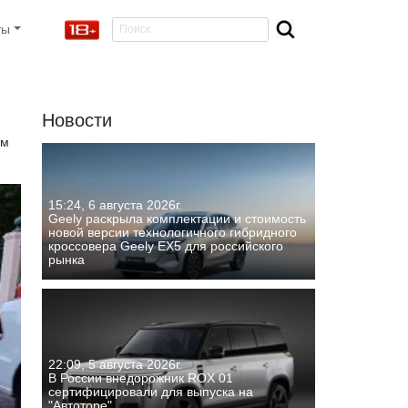
ты
Новости
ём
15:24, 6 августа 2026г.
Geely раскрыла комплектации и стоимость
новой версии технологичного гибридного
кроссовера Geely EX5 для российского
рынка
22:09, 5 августа 2026г.
В России внедорожник ROX 01
сертифицировали для выпуска на
"Автоторе"