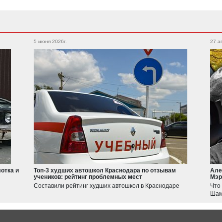
Subaru
Foton
Legacy
Outback
5 июня 2026г.
27 а
Auman
XV
WRX
Forester
BRZ
Geely
Emgrand
Atlas
Suzuki
Jimny
Swift
отка и
Топ-3 худших автошкол Краснодара по отзывам
Але
учеников: рейтинг проблемных мест
Мэр
Haval
Составили рейтинг худших автошкол в Краснодаре
Что
JOLION
Шам
F7
Tesla