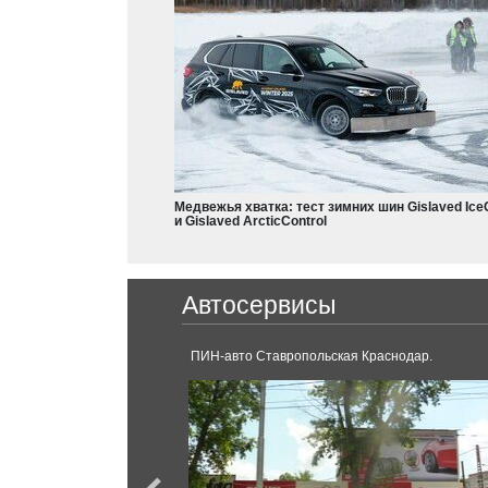
Colt
Dodge
Charger
Nissan
Durango
Qashqai
X-Trail
Медвежья хватка: тест зимних шин Gislaved Ice
Teana
и Gislaved ArcticControl
Frontier
Leaf
Ferrari
Armada
Автосервисы
Serena
488 GTB
Sentra
Pathfinder
ПИН-авто Ставропольская Краснодар.
Micra
Juke
Ford
GT-R
Mustang
X-Terra
Kuga
Rogue
Explorer