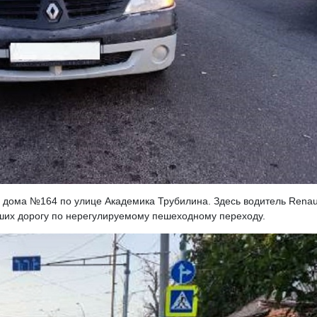
 дома №164 по улице Академика Трубилина. Здесь водитель Renau
вших дорогу по нерегулируемому пешеходному переходу.