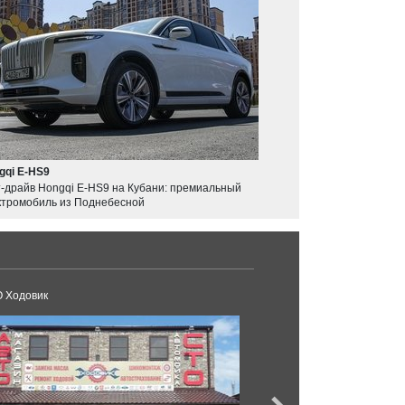
gqi E-HS9
т-драйв Hongqi E-HS9 на Кубани: премиальный
ктромобиль из Поднебесной
 Ходовик