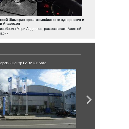
ксей Шамарин про автомобильные «дворники» и
и Андерсон
 изобрела Мэри Андерсон, рассказывает Алексей
арин
ерский центр LADA Юг-Авто.
Авто-Юнион Новорос