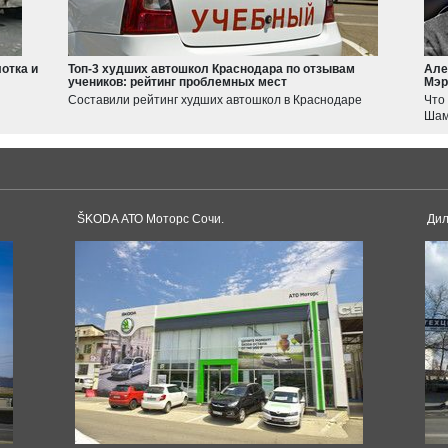
Suzuki
Jimny
Swift
отка и
Топ-3 худших автошкол Краснодара по отзывам
Але
учеников: рейтинг проблемных мест
Мэр
Haval
Составили рейтинг худших автошкол в Краснодаре
Что
JOLION
Шам
F7
Tesla
Model 3
Model S
ŠKODA АТО Моторс Сочи.
Дил
Dacia
Duster
Logan
Toyota
Sandero
Supra
Land Cruiser
Corolla
Hilux
Pagani
Avensis