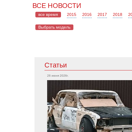
ВСЕ НОВОСТИ
все время
2015
2016
2017
2018
2
Выбрать модель
Mazda
Статьи
Acura
CX-5
Integra
26 июня 2026г.
RX-7
TLX
MX-5
RSX
Mazda 2
MDX
Mazda 6
RDX
Mercedes
Cadillac