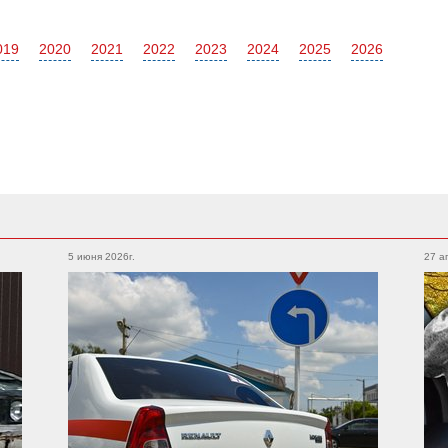
019
2020
2021
2022
2023
2024
2025
2026
Subaru
Foton
Legacy
XV
5 июня 2026г.
27 а
Auman
Outback
WRX
Forester
BRZ
Geely
Emgrand
Atlas