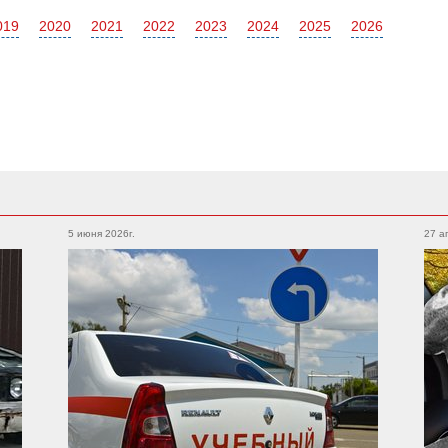
019
2020
2021
2022
2023
2024
2025
2026
Subaru
Foton
Legacy
Outback
5 июня 2026г.
27 а
Auman
XV
WRX
Forester
BRZ
Geely
Emgrand
Atlas
Suzuki