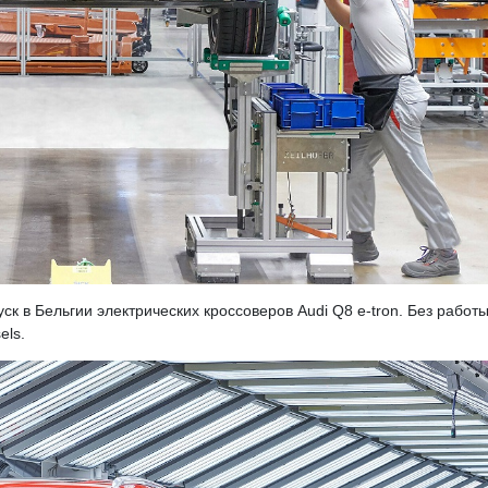
ск в Бельгии электрических кроссоверов Audi Q8 e-tron. Без работ
els.