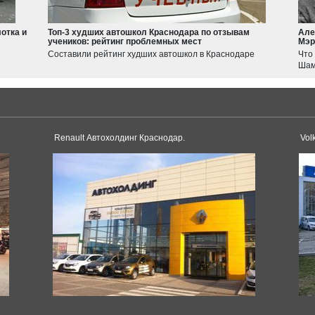
Jimny
Swift
отка и
Топ-3 худших автошкол Краснодара по отзывам
Але
учеников: рейтинг проблемных мест
Мэр
Haval
Составили рейтинг худших автошкол в Краснодаре
Что
JOLION
Шам
F7
Tesla
Model 3
Model S
Renault Автохолдинг Краснодар.
Vol
Dacia
Duster
Logan
Toyota
Sandero
Supra
Land Cruiser
Corolla
Avensis
Pagani
Land Cruiser Prado
Camry
Huayra