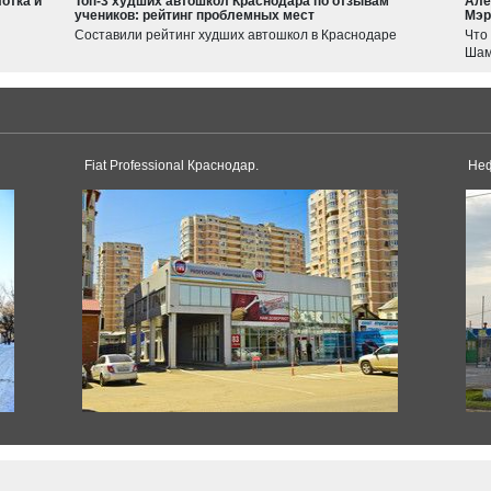
отка и
Топ-3 худших автошкол Краснодара по отзывам
Але
учеников: рейтинг проблемных мест
Мэр
Haval
Составили рейтинг худших автошкол в Краснодаре
Что
JOLION
Шам
F7
Tesla
Model 3
Model S
Fiat Professional Краснодар.
Неф
Dacia
Duster
Logan
Toyota
Sandero
Supra
Land Cruiser
Corolla
Hilux
Pagani
Avensis
Land Cruiser Prado
Huayra
Camry
RAV4
Alphard