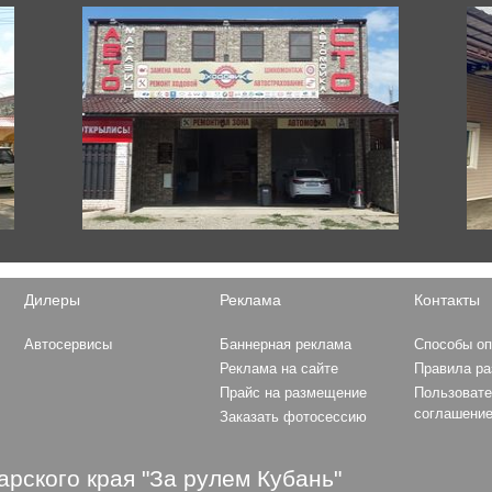
XC70
XC90
King Long
XMQ6129
Hyundai
Grandeur
Elantra
i30
H-1
Tucson
Дилеры
Реклама
Контакты
Formula 1
Sonata
MERCEDES AMG PETRON
Solaris
Автосервисы
Баннерная реклама
Способы о
MOTORSPORT
Ioniq
Реклама на сайте
Правила р
MCLAREN F1 TEAM
Santa Fe
Прайс на размещение
Пользовате
SCUDERIA FERRARI
Creta
соглашени
Заказать фотосессию
RED BULL RACING
SCUDERIA ALPHA TAURI
ASTON MARTIN F1 TEAM
рского края "За рулем Кубань"