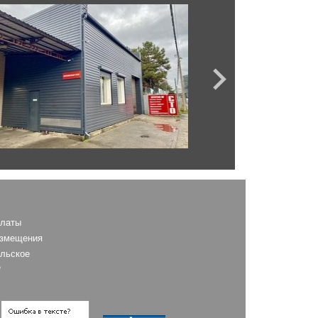
AS
платы
азмещения
льское
е