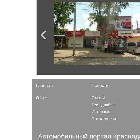
Micra
Juke
Ford
GT-R
Mustang
X-Terra
Kuga
Rogue
F-150
Terrano
F-Series
Almera
Explorer
Skyline
Fiesta
Murano
Focus
Patrol
Expedition
Главная
Новости
Opel
О нас
Статьи
Mokka
Газ
Тест-драйвы
Astra
Интервью
Садко
Combo
Фотогалерея
ГАЗель Next
31029
27527 Соболь 4x4
Автомобильный портал Краснода