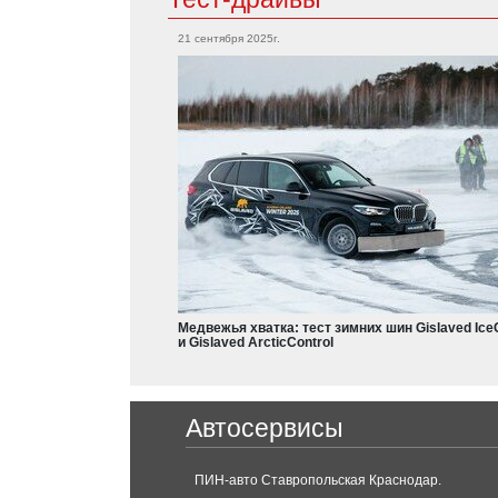
Mitsubishi
21 сентября 2025г.
Grandis
Citroen
Outlander
L200
Aircross
Eclipse
Colt
Dodge
Charger
Nissan
Durango
Leaf
Armada
Медвежья хватка: тест зимних шин Gislaved Ice
Qashqai
и Gislaved ArcticControl
X-Trail
Teana
Ferrari
Frontier
Автосервисы
Serena
488 GTB
Sentra
Pathfinder
ПИН-авто Ставропольская Краснодар.