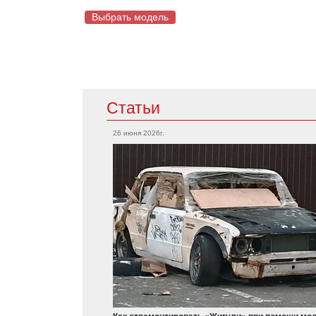
Выбрать модель
Mazda
Статьи
Acura
CX-5
Integra
26 июня 2026г.
RX-7
TLX
MX-5
RSX
Mazda 2
MDX
Mazda 6
RDX
Mercedes
Cadillac
Maybach S650
CTS-V
CLA-Класс
Escalade
A-Класс
ATS-V