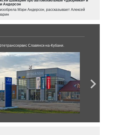
ксей Шамарин про автомобильные «дворники» и
и Андерсон
 изобрела Мэри Андерсон, рассказывает Алексей
арин
тетранссервис Славянск-на-Кубани.
LADA Кубань Дагомы