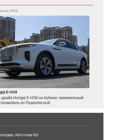
вгуста 2023г.
gqi E-HS9
т-драйв Hongqi E-HS9 на Кубани: премиальный
ктромобиль из Поднебесной
осервис Автотема-Юг