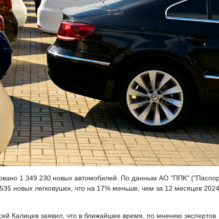
изовано 1 349 230 новых автомобилей. По данным АО "ППК" ("Паспо
535 новых легковушек, что на 17% меньше, чем за 12 месяцев 202
ей Калицев заявил, что в ближайшее время, по мнению экспертов