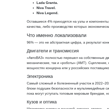
Lada Granta.
Niva Travel.
Niva Legend.
Оставшиеся 4% приходятся на узлы и компоненты,
качества, либо производство которых экономическ
Что именно локализовали
96% — это не абстрактная цифра, а результат кон
Двигатели и трансмиссия
«АвтоВАЗ» полностью перешел на собственные двиг
механические, так и «роботы» (АМТ). Сцепление, 
мощностях концерна или у российских поставщико
Электроника
Самый сложный и болезненный участок в 2022–202
блоки подушек безопасности и мультимедийные си
пока могут уступать топовым мировым брендам, н
Кузов и оптика
Штамповка кузовных панелей, окраска, сварка — 