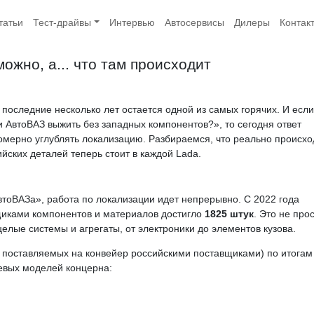
татьи
Тест-драйвы
Интервью
Автосервисы
Дилеры
Контак
ожно, а... что там происходит
оследние несколько лет остается одной из самых горячих. И если
 АвтоВАЗ выжить без западных компонентов?», то сегодня ответ
номерно углублять локализацию. Разбираемся, что реально происхо
йских деталей теперь стоит в каждой Lada.
оВАЗа», работа по локализации идет непрерывно. С 2022 года
щиками компонентов и материалов достигло
1825 штук
. Это не про
елые системы и агрегаты, от электроники до элементов кузова.
 поставляемых на конвейер российскими поставщиками) по итогам
чевых моделей концерна: