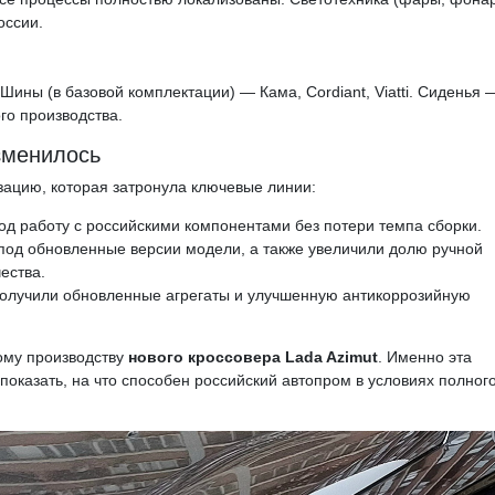
оссии.
ины (в базовой комплектации) — Кама, Cordiant, Viatti. Сиденья 
го производства.
зменилось
ацию, которая затронула ключевые линии:
д работу с российскими компонентами без потери темпа сборки.
под обновленные версии модели, а также увеличили долю ручной
чества.
олучили обновленные агрегаты и улучшенную антикоррозийную
ному производству
нового кроссовера Lada Azimut
. Именно эта
оказать, на что способен российский автопром в условиях полног