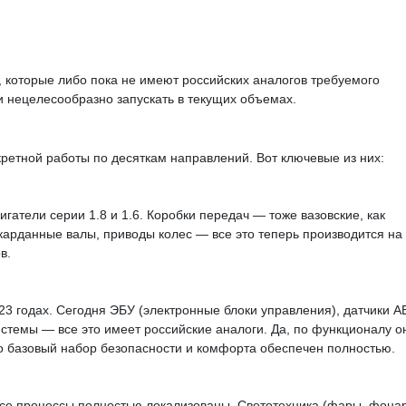
 которые либо пока не имеют российских аналогов требуемого
и нецелесообразно запускать в текущих объемах.
кретной работы по десяткам направлений. Вот ключевые из них:
атели серии 1.8 и 1.6. Коробки передач — тоже вазовские, как
карданные валы, приводы колес — все это теперь производится на
в.
3 годах. Сегодня ЭБУ (электронные блоки управления), датчики A
стемы — все это имеет российские аналоги. Да, по функционалу о
о базовый набор безопасности и комфорта обеспечен полностью.
все процессы полностью локализованы. Светотехника (фары, фона