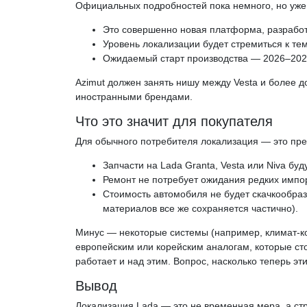
Официальных подробностей пока немного, но уже
Это совершенно новая платформа, разрабо
Уровень локализации будет стремиться к те
Ожидаемый старт производства — 2026–2027
Azimut должен занять нишу между Vesta и более 
иностранными брендами.
Что это значит для покупателя
Для обычного потребителя локализация — это пр
Запчасти на Lada Granta, Vesta или Niva буд
Ремонт не потребует ожидания редких импо
Стоимость автомобиля не будет скачкообразн
материалов все же сохраняется частично).
Минус — некоторые системы (например, климат-кон
европейским или корейским аналогам, которые ст
работает и над этим. Вопрос, насколько теперь эт
Вывод
Локализация Lada — это не временная мера, а стр