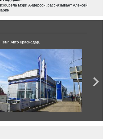
 изобрела Мэри Андерсон, рассказывает Алексей
арин
 Темп Авто Краснодар.
Дилерский центр LA