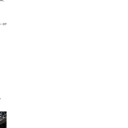
— от
о