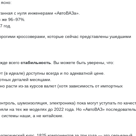
 ясно:
танная с нуля инженерами «АвтоВАЗа».
м же 96–97%.
 год.
дорогими кроссоверами, которые сейчас представлены ушедшими
ежде всего
стабильность
. Вы можете быть уверены, что:
ут (в идеале) доступны всегда и по адекватной цене.
ртных деталей месяцами.
о расти из-за курсов валют (хотя зависимость от импортных
троль, шумоизоляция, электроника) пока могут уступать по качес
ояли на тех же моделях до 2022 года. Но «АвтоВАЗ» последовател
и системы наши, а не китайские.
атегический курс. 1825 компонентов за три года — это серьезный