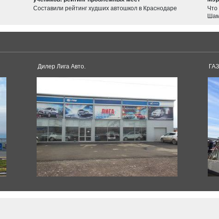
Haval
Составили рейтинг худших автошкол в Краснодаре
Что
JOLION
Шам
F7
Tesla
Model 3
Model S
Дилер Лига Авто.
ГАЗ
Dacia
Duster
Logan
Toyota
Sandero
Supra
Land Cruiser
Corolla
Avensis
Pagani
Land Cruiser Prado
Camry
Huayra
RAV4
Alphard
Hilux