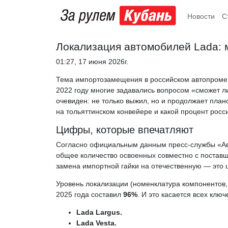
Новости
С
Локализация автомобилей Lada: м
01:27, 17 июня 2026г.
Тема импортозамещения в российском автопроме п
2022 году многие задавались вопросом «сможет ли
очевиден: не только выжил, но и продолжает пла
на тольяттинском конвейере и какой процент росси
Цифры, которые впечатляют
Согласно официальным данным пресс-службы «Авт
общее количество освоенных совместно с постав
замена импортной гайки на отечественную — это ц
Уровень локализации (номенклатура компонентов,
2025 года составил
96%
. И это касается всех клю
Lada Largus.
Lada Vesta.