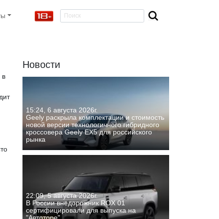
ты
Новости
 в
дит
15:24, 6 августа 2026г.
Geely раскрыла комплектации и стоимость
новой версии технологичного гибридного
кроссовера Geely EX5 для российского
рынка
сто
22:09, 5 августа 2026г.
В России внедорожник ROX 01
сертифицировали для выпуска на
"Автоторе"