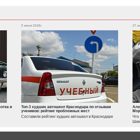
Subaru
Foton
Legacy
Outback
5 июня 2026г.
27 а
Auman
XV
WRX
Forester
BRZ
Geely
Emgrand
Atlas
Suzuki
Jimny
Swift
отка и
Топ-3 худших автошкол Краснодара по отзывам
Але
учеников: рейтинг проблемных мест
Мэр
Haval
Составили рейтинг худших автошкол в Краснодаре
Что
JOLION
Шам
F7
Tesla