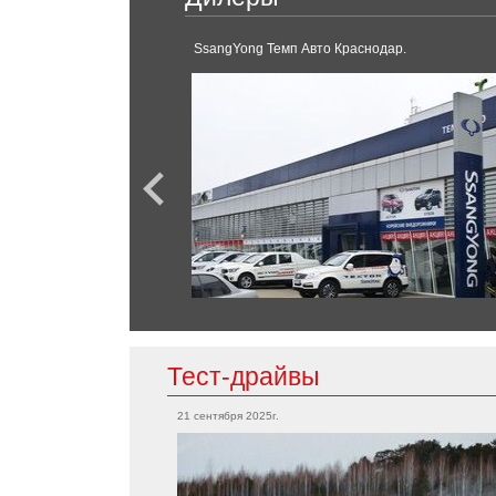
S-Класс
Tiggo
V-класс
ийск.
SsangYong Темп Авто Краснодар.
GLC
GLE-Класс
SL-Класс
Chevrolet
Bolt EV
Corvette
Tahoe
Mini
Camaro
Cooper
Countryman
Clubman
Chrysler
300C
Тест-драйвы
Mitsubishi
21 сентября 2025г.
Grandis
Citroen
Outlander
Eclipse
Aircross
L200