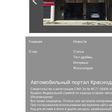
Terrano
Fiesta
Almera
Focus
Skyline
F-150
Murano
F-Series
Patrol
Expedition
Главная
Новости
Opel
О нас
Статьи
Mokka
Газ
Тест-драйвы
Astra
Интервью
Садко
Combo
Фотогалерея
ГАЗель Next
31029
27527 Соболь 4x4
Автомобильный портал Краснода
Свидетельство о регистрации СМИ Эл № ФС77-59406 от 2
Выдано Федеральной службой по надзору в сфере связ
Peugeot
(Роскомнадзор) .
208
Все права защищены. Полное или частичное копирован
Honda
При согласованном использовании материалов сайта не
508
Код для вставки в блоги и другие ресурсы, размещенный
408