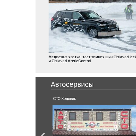
Colt
Dodge
Charger
Nissan
Durango
Armada
Qashqai
Медвежья хватка: тест зимних шин Gislaved Ice
X-Trail
и Gislaved ArcticControl
Teana
Frontier
Ferrari
Leaf
Автосервисы
Serena
488 GTB
Sentra
Pathfinder
аснодар.
СТО Ходовик
Micra
Juke
Ford
GT-R
Mustang
X-Terra
Kuga
Rogue
Explorer