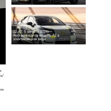
12:42, 5 августа 2026г.
Audi возродила модель A2 в
электрическом виде
ь
а".
еля