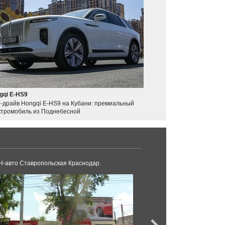
gqi E-HS9
т-драйв Hongqi E-HS9 на Кубани: премиальный
ктромобиль из Поднебесной
-авто Ставропольская Краснодар.