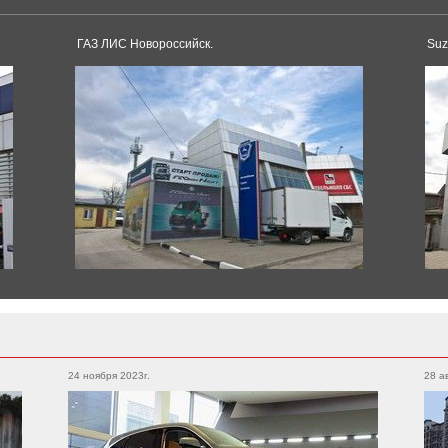
Model 3
Model S
ГАЗ ЛИС Новороссийск.
Suz
Dacia
Duster
Logan
Toyota
Sandero
Supra
Land Cruiser
Corolla
Hilux
Pagani
Avensis
Land Cruiser Prado
Huayra
Camry
RAV4
Alphard
Hilux
24 ноября 2023г.
28 а
Yaris
Crown
Rolls-Royce
Tacoma
Spectre
4runner