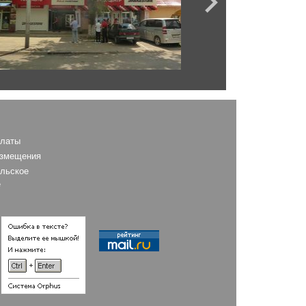
AS
платы
азмещения
льское
е