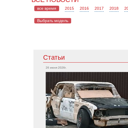
все время
2015
2016
2017
2018
2
Выбрать модель
Mazda
Статьи
Acura
CX-5
TLX
26 июня 2026г.
RX-7
RSX
Mazda 2
Integra
MX-5
MDX
Mazda 6
RDX
Mercedes
Cadillac
CLA-Класс
CTS-V