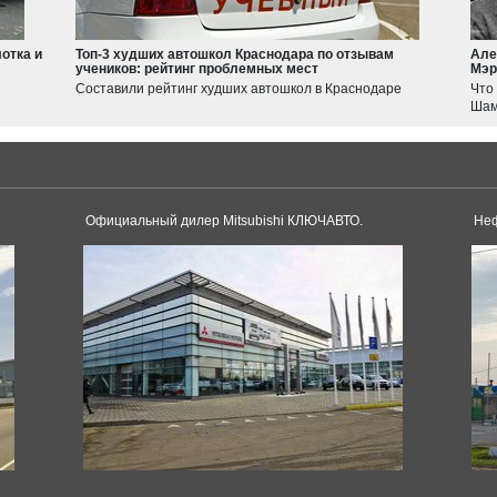
Jimny
Swift
отка и
Топ-3 худших автошкол Краснодара по отзывам
Але
учеников: рейтинг проблемных мест
Мэр
Haval
Составили рейтинг худших автошкол в Краснодаре
Что
JOLION
Шам
F7
Tesla
Model 3
Model S
Oфициальный дилер Mitsubishi КЛЮЧАВТО.
Неф
Dacia
Duster
Sandero
Toyota
Logan
Land Cruiser
Corolla
Supra
Camry
Pagani
RAV4
Alphard
Huayra