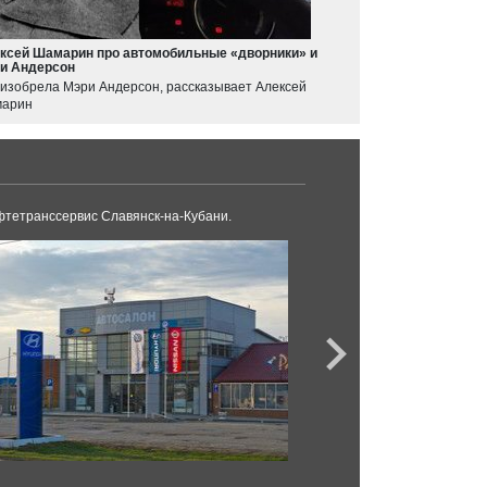
ксей Шамарин про автомобильные «дворники» и
и Андерсон
 изобрела Мэри Андерсон, рассказывает Алексей
арин
тетранссервис Славянск-на-Кубани.
Дилерский центр «N