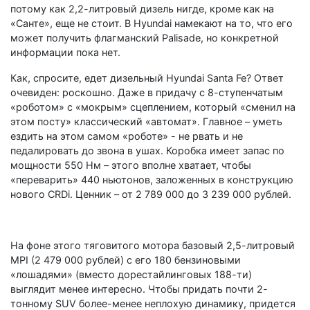
потому как 2,2-литровый дизель нигде, кроме как на
«Санте», еще не стоит. В Hyundai намекают на то, что его
может получить флагманский Palisade, но конкретной
информации пока нет.
Как, спросите, едет дизельный Hyundai Santa Fe? Ответ
очевиден: роскошно. Даже в придачу с 8-ступенчатым
«роботом» с «мокрым» сцеплением, который «сменил на
этом посту» классический «автомат». Главное – уметь
ездить на этом самом «роботе» - не рвать и не
педалировать до звона в ушах. Коробка имеет запас по
мощности 550 Нм – этого вполне хватает, чтобы
«переварить» 440 ньютонов, заложенных в конструкцию
нового CRDi. Ценник – от 2 789 000 до 3 239 000 рублей.
На фоне этого тяговитого мотора базовый 2,5-литровый
MPI (2 479 000 рублей) с его 180 бензиновыми
«лошадями» (вместо дорестайлинговых 188-ти)
выглядит менее интересно. Чтобы придать почти 2-
тонному SUV более-менее неплохую динамику, придется