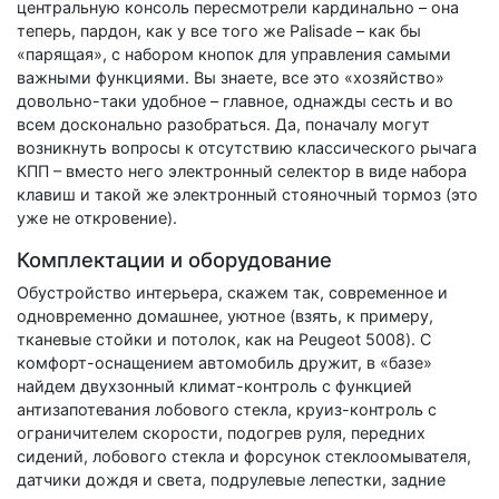
центральную консоль пересмотрели кардинально – она
теперь, пардон, как у все того же Palisade – как бы
«парящая», с набором кнопок для управления самыми
важными функциями. Вы знаете, все это «хозяйство»
довольно-таки удобное – главное, однажды сесть и во
всем досконально разобраться. Да, поначалу могут
возникнуть вопросы к отсутствию классического рычага
КПП – вместо него электронный селектор в виде набора
клавиш и такой же электронный стояночный тормоз (это
уже не откровение).
Комплектации и оборудование
Обустройство интерьера, скажем так, современное и
одновременно домашнее, уютное (взять, к примеру,
тканевые стойки и потолок, как на Peugeot 5008). С
комфорт-оснащением автомобиль дружит, в «базе»
найдем двухзонный климат-контроль с функцией
антизапотевания лобового стекла, круиз-контроль с
ограничителем скорости, подогрев руля, передних
сидений, лобового стекла и форсунок стеклоомывателя,
датчики дождя и света, подрулевые лепестки, задние