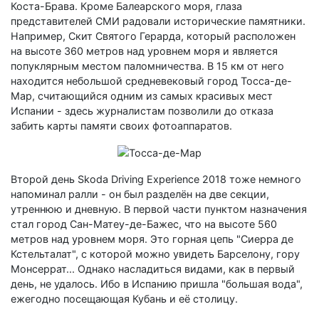
Коста-Брава. Кроме Балеарского моря, глаза
представителей СМИ радовали исторические памятники.
Например, Скит Святого Герарда, который расположен
на высоте 360 метров над уровнем моря и является
попуклярным местом паломничества. В 15 км от него
находится небольшой средневековый город Тосса-де-
Мар, считающийся одним из самых красивых мест
Испании - здесь журналистам позволили до отказа
забить карты памяти своих фотоаппаратов.
Второй день Skoda Driving Experience 2018 тоже немного
напоминал ралли - он был разделён на две секции,
утреннюю и дневную. В первой части пунктом назначения
стал город Сан-Матеу-де-Бажес, что на высоте 560
метров над уровнем моря. Это горная цепь "Сиерра де
Кстельталат", с которой можно увидеть Барселону, гору
Монсеррат... Однако насладиться видами, как в первый
день, не удалось. Ибо в Испанию пришла "большая вода",
ежегодно посещающая Кубань и её столицу.