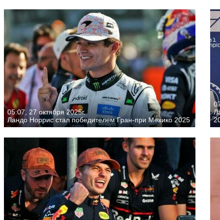
07
05:07, 27 октября 2025г.
Л
Ландо Норрис стал победителем Гран-при Мехико 2025
2