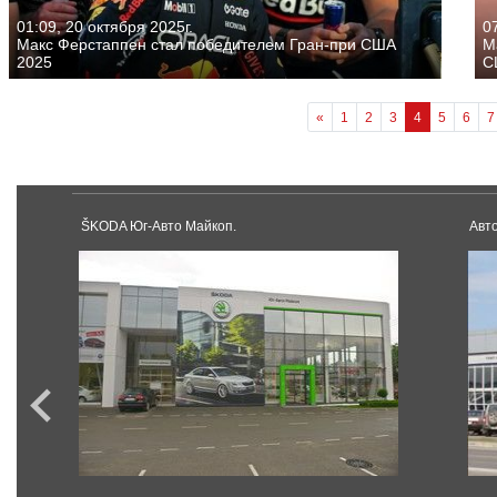
01:09, 20 октября 2025г.
07
Макс Ферстаппен стал победителем Гран-при США
М
2025
С
«
1
2
3
4
5
6
7
ŠKODA Юг-Авто Майкоп.
Авт