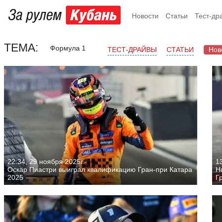
Новости
Статьи
Тест-др
ТЕМА:
Формула 1
ТЕСТ-ДРАЙВЫ
СТАТЬИ
Нов
22:34, 29 ноября 2025г.
13
Оскар Пиастри выиграл квалификацию Гран-при Катара
Н
2025
Г