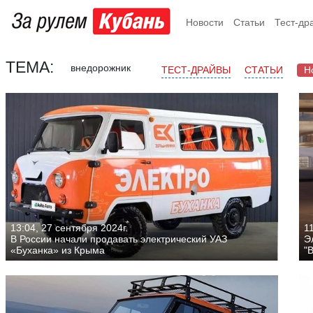
Новости
Статьи
Тест-др
ТЕМА:
внедорожник
ТЕСТ-ДРАЙВЫ
СТАТЬИ
Н
13:04, 27 сентября 2024г.
11
В России начали продавать электрический УАЗ
Э
«Буханка» из Крыма
"