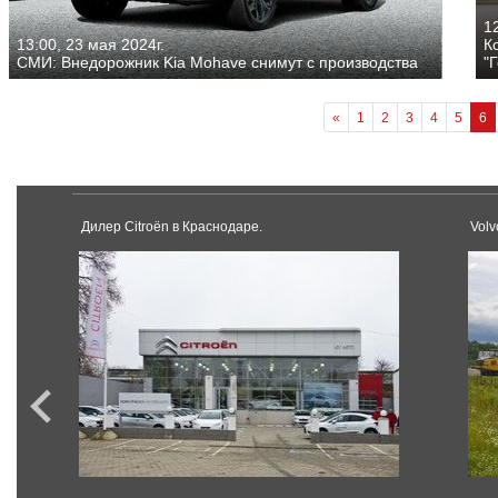
12
13:00, 23 мая 2024г.
К
СМИ: Внедорожник Kia Mohave снимут с производства
"
«
1
2
3
4
5
6
Дилер Citroёn в Краснодаре.
Vol