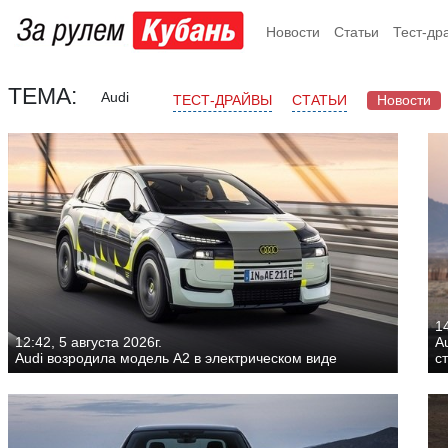
Новости
Статьи
Тест-др
ТЕМА:
Audi
ТЕСТ-ДРАЙВЫ
СТАТЬИ
Новости
1
12:42, 5 августа 2026г.
A
Audi возродила модель A2 в электрическом виде
с