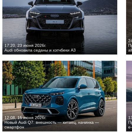
2
17:20, 23 июня 2026г.
П
Audi обновила седаны и хэтчбеки A3
al
12:08, 15 июня 2026г.
13
Новый Audi Q7: внешность — китаец, начинка —
П
смартфон
e-