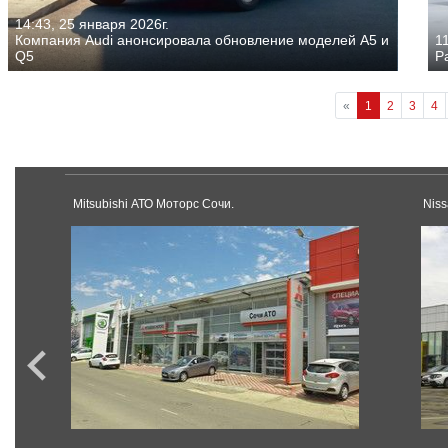
14:43, 25 января 2026г.
Компания Audi анонсировала обновление моделей A5 и
11
Q5
Р
«
1
2
3
4
Mitsubishi АТО Моторс Сочи.
Nis