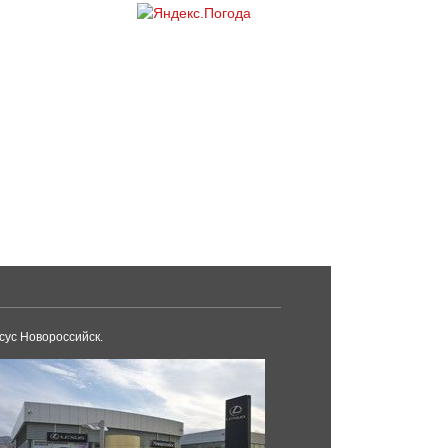
сус Новороссийск.
Тойота Центр Сочи.