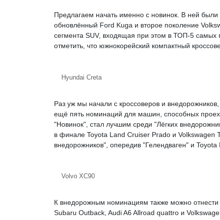
Предлагаем начать именно с новинок. В ней были
обновлённый Ford Kuga и второе поколение Volks
сегмента SUV, входящая при этом в ТОП-5 самых 
отметить, что южнокорейский компактный кроссов
Hyundai Creta
Раз уж мы начали с кроссоверов и внедорожников,
ещё пять номинаций для машин, способных проехат
"Новинок", стал лучшим среди "Лёгких внедорожн
в финале Toyota Land Cruiser Prado и Volkswagen
внедорожников", опередив "Гелендваген" и Toyota 
Volvo XC90
К внедорожным номинациям также можно отнести 
Subaru Outback, Audi A6 Allroad quattro и Volkswage