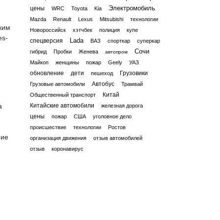
Электромобиль
цены
WRC
Toyota
Kia
Mazda
Renault
Lexus
Mitsubishi
технологии
ким
Новороссийск
хэтчбек
полиция
купе
es-
Lada
спецверсия
ВАЗ
спорткар
суперкар
Сочи
гибрид
Пробки
Женева
автопром
Майкоп
женщины
пожар
Geely
УАЗ
обновление
дети
Грузовики
пешеход
Автобус
Грузовые автомобили
Трамвай
Китай
Общественный транспорт
а
Китайские автомобили
железная дорога
цены
пожар
США
уголовное дело
происшествие
технологии
Ростов
ние
организация движения
отзыв автомобилей
отзыв
коронавирус