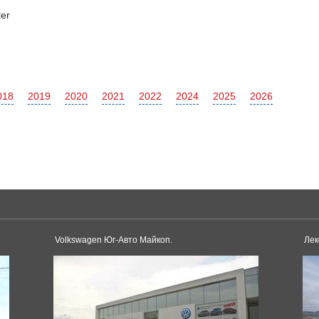
er
018
2019
2020
2021
2022
2024
2025
2026
McLaren
675LT
Renault
Volkswagen Юг-Авто Майкоп.
Лек
Duster
Alaskan
Arkana
Alfa Romeo