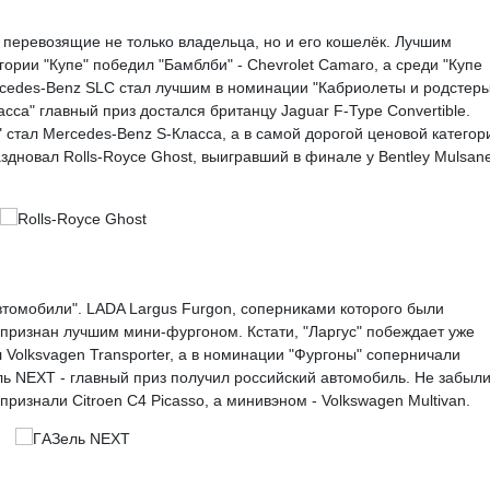
 перевозящие не только владельца, но и его кошелёк. Лучшим
ории "Купе" победил "Бамблби" - Chevrolet Camaro, а среди "Купе
cedes-Benz SLC стал лучшим в номинации "Кабриолеты и родстеры
са" главный приз достался британцу Jaguar F-Type Convertible.
стал Mercedes-Benz S-Класса, а в самой дорогой ценовой категори
дновал Rolls-Royce Ghost, выигравший в финале у Bentley Mulsan
втомобили". LADA Largus Furgon, соперниками которого были
 признан лучшим мини-фургоном. Кстати, "Ларгус" побеждает уже
 Volksvagen Transporter, а в номинации "Фургоны" соперничали
ель NEXT - главный приз получил российский автомобиль. Не забыли
изнали Citroen C4 Picasso, а минивэном - Volkswagen Multivan.