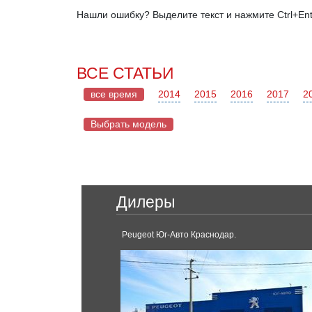
Нашли ошибку? Выделите текст и нажмите Ctrl+Ent
ВСЕ СТАТЬИ
все время
2014
2015
2016
2017
2
Выбрать модель
Chery
Дилеры
Land Rover
Tiggo
Range Rover
снодаре
Peugeot Юг-Авто Краснодар.
Range Rover Velar
Evoque
Chevrolet
Camaro
Corvette