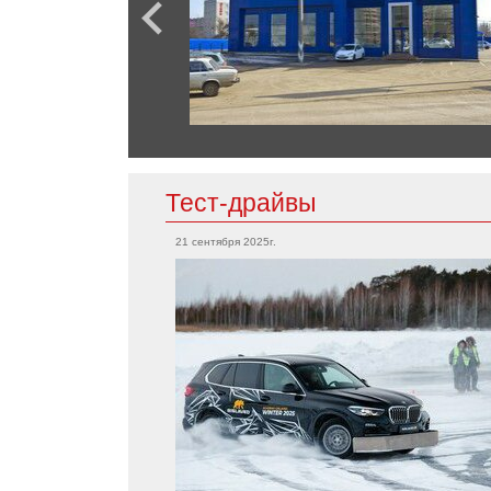
Lexus
RX
GS F
Chrysler
LFA
Pacifica
Тест-драйвы
Lifan
Citroen
Myway
21 сентября 2025г.
Berlingo
Solano
X70
Murman
Fiat
500
Mazda
CX-5