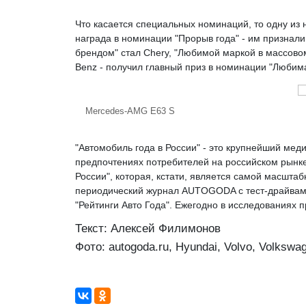
Что касается специальных номинаций, то одну из 
награда в номинации "Прорыв года" - им признал
брендом" стал Chery, "Любимой маркой в массовом
Benz - получил главный приз в номинации "Любим
Mercedes-AMG E63 S
"Автомобиль года в России" - это крупнейший мед
предпочтениях потребителей на российском рынк
России", которая, кстати, является самой масштаб
периодический журнал AUTOGODA c тест-драйвами
"Рейтинги Авто Года". Ежегодно в исследованиях 
Текст: Алексей Филимонов
Фото: autogoda.ru, Hyundai, Volvo, Volkswag