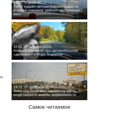
13:59, 5 июня 2026г.
Топ-3 худших автошкол Краснодара по
отзывам учеников: рейтинг проблемных
мест
11:31, 27 апреля 2026г.
Алексей Шамарин про автомобильные
«дворники» и Мэри Андерсон
is
19:11, 27 февраля 2026г.
Займ под залог авто онлайн на карту:
когда скорость важнее формальности
Самое читаемое