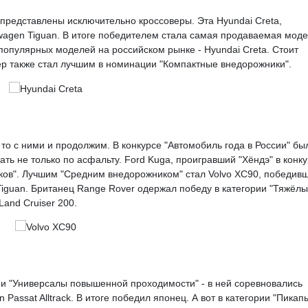
 представлены исключительно кроссоверы. Эта Hyundai Creta,
wagen Tiguan. В итоге победителем стала самая продаваемая мод
популярных моделей на российском рынке - Hyundai Creta. Стоит
ер также стал лучшим в номинации "Компактные внедорожники".
 то с ними и продолжим. В конкурсе "Автомобиль года в России" бы
ь не только по асфальту. Ford Kuga, проигравший "Хёндэ" в конк
иков". Лучшим "Средним внедорожником" стал Volvo XC90, победив
 Tiguan. Британец Range Rover одержал победу в категории "Тяжёлы
Land Cruiser 200.
и "Универсалы повышенной проходимости" - в ней соревновались
n Passat Alltrack. В итоге победил японец. А вот в категории "Пикап