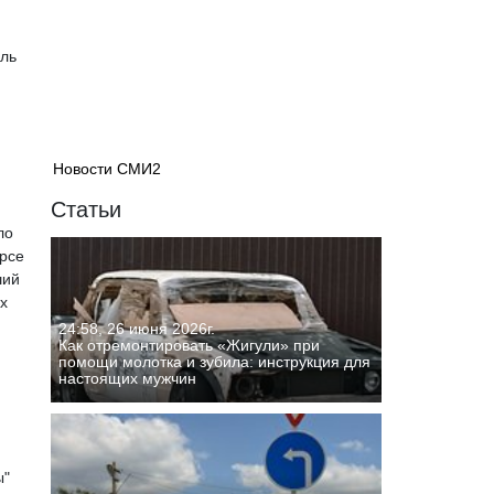
ель
Новости СМИ2
Статьи
ло
урсе
ший
х
24:58, 26 июня 2026г.
Как отремонтировать «Жигули» при
помощи молотка и зубила: инструкция для
настоящих мужчин
ы"