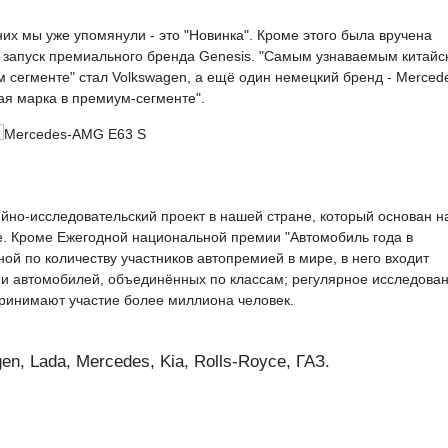
них мы уже упомянули - это "Новинка". Кроме этого была вручена
и запуск премиального бренда Genesis. "Самым узнаваемым китайс
 сегменте" стал Volkswagen, а ещё один немецкий бренд - Merced
ая марка в премиум-сегменте".
ийно-исследовательский проект в нашей стране, который основан н
е. Кроме Ежегодной национальной премии "Автомобиль года в
ной по количеству участников автопремией в мире, в него входит
 автомобилей, объединённых по классам; регулярное исследова
принимают участие более миллиона человек.
en, Lada, Mercedes, Kia, Rolls-Royce, ГАЗ.