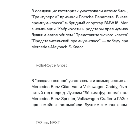
В следующих категориях участвовали автомобили,
"Грантурером" признали Porsche Panamera. В катег
премиум-класса" гибридный спорткар BMW i8. Mer
в номинации "Кабриолеты и родстеры премиум-клас
Лучшим автомобилем "Представительского класса" 
"Представительский премиум-класс" — победу праз
Mercedes-Maybach S-Класс.
Rolls-Royce Ghost
В "раздаче слонов" участвовали и коммерческие а
Mercedes-Benz Citan Van и Volkswagen Caddy, был
пятый год подряд. Лучшим "Лёгким фургоном" стал
Mercedes-Benz Sprinter, Volkswagen Crafter и ГAЗ
про семейные автомобили. Лучшим компактвэном пр
ГAЗель NEXT