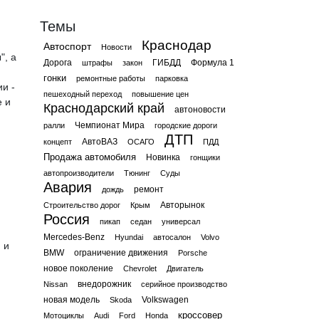
Темы
Краснодар
Автоспорт
Новости
", а
Дорога
ГИБДД
Формула 1
штрафы
закон
гонки
ремонтные работы
парковка
и -
пешеходный переход
повышение цен
e и
Краснодарский край
автоновости
Чемпионат Мира
ралли
городские дороги
ДТП
АвтоВАЗ
концепт
ОСАГО
ПДД
Продажа автомобиля
Новинка
гонщики
автопроизводители
Тюнинг
Суды
Авария
ремонт
дождь
Авторынок
Строительство дорог
Крым
Россия
пикап
седан
универсал
Mercedes-Benz
Hyundai
автосалон
Volvo
 и
BMW
ограничение движения
Porsche
новое поколение
Chevrolet
Двигатель
внедорожник
Nissan
серийное производство
новая модель
Volkswagen
Skoda
кроссовер
Мотоциклы
Audi
Ford
Honda