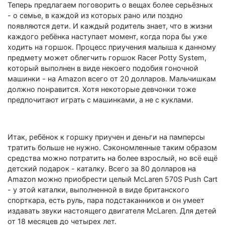
Теперь предлагаем поговорить о вещах более серьёзных
- о семье, в каждой из которых рано или поздно
появляются дети. И каждый родитель знает, что в жизни
каждого ребёнка наступает момент, когда пора бы уже
ходить на горшок. Процесс приучения малыша к данному
предмету может облегчить горшок Racer Potty System,
который выполнен в виде некоего подобия гоночной
машинки - на Amazon всего от 20 долларов. Мальчишкам
должно понравится. Хотя некоторые девчонки тоже
предпочитают играть с машинками, а не с куклами.
Итак, ребёнок к горшку приучен и деньги на памперсы
тратить больше не нужно. Сэкономленные таким образом
средства можно потратить на более взрослый, но всё ещё
детский подарок - каталку. Всего за 80 долларов на
Amazon можно приобрести целый McLaren 570S Push Cart
- у этой каталки, выполненной в виде британского
спорткара, есть руль, пара подстаканников и он умеет
издавать звуки настоящего двигателя McLaren. Для детей
от 18 месяцев до четырех лет.