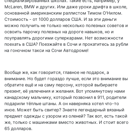
специализированных школах. Такие есть, например, у
McLaren, BMW и других. Или даже уроки дрифта в школе,
основанной американским раллистом Тимом О'Нилом.
Стоимость - от 1000 долларов США. И за эти деньги
можно получить не только несколько полезных советов и
освоить парочку полезных на дороге навыков, но и
поуправлять дорогими суперкарами. Нет возможности
поехать в США? Поезжайте в Сочи и прокатитесь за рубли
на гоночном такси на Сочи Автодроме!
Вообще же, как говорится, главное не подарок, а
внимание. Но будет гораздо лучше, если это внимание вы
обратите ещё и на саму персону, которой выбираете
презент, её увлечения и желания. Вот упомянутому нами
канадскому мальчику, который позвонил в 911, родители
подарили тёплые штаны. А он наверняка хотел что-то
иное. Может быть свитер? Знаете легендарный вязаный
предмет одежды с узором из оленей? Так вот, есть такой
же, только с машинками вместо животных. И стоит всего
65 долларов.