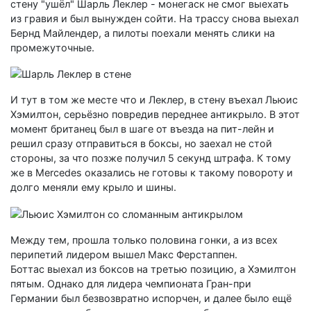
стену "ушёл" Шарль Леклер - монегаск не смог выехать
из гравия и был вынужден сойти. На трассу снова выехал
Бернд Майлендер, а пилоты поехали менять слики на
промежуточные.
И тут в том же месте что и Леклер, в стену въехал Льюис
Хэмилтон, серьёзно повредив переднее антикрыло. В этот
момент британец был в шаге от въезда на пит-лейн и
решил сразу отправиться в боксы, но заехал не стой
стороны, за что позже получил 5 секунд штрафа. К тому
же в Mercedes оказались не готовы к такому повороту и
долго меняли ему крыло и шины.
Между тем, прошла только половина гонки, а из всех
перипетий лидером вышел Макс Ферстаппен.
Боттас выехал из боксов на третью позицию, а Хэмилтон
пятым. Однако для лидера чемпионата Гран-при
Германии был безвозвратно испорчен, и далее было ещё