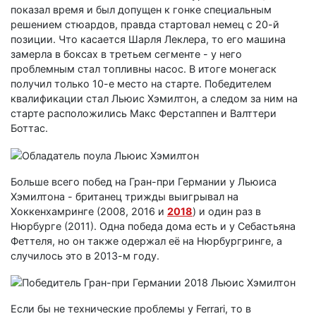
показал время и был допущен к гонке специальным
решением стюардов, правда стартовал немец с 20-й
позиции. Что касается Шарля Леклера, то его машина
замерла в боксах в третьем сегменте - у него
проблемным стал топливны насос. В итоге монегаск
получил только 10-е место на старте. Победителем
квалификации стал Льюис Хэмилтон, а следом за ним на
старте расположились Макс Ферстаппен и Валттери
Боттас.
Больше всего побед на Гран-при Германии у Льюиса
Хэмилтона - британец трижды выигрывал на
Хоккенхамринге (2008, 2016 и
2018
) и один раз в
Нюрбурге (2011). Одна победа дома есть и у Себастьяна
Феттеля, но он также одержал её на Нюрбургринге, а
случилось это в 2013-м году.
Если бы не технические проблемы у Ferrari, то в