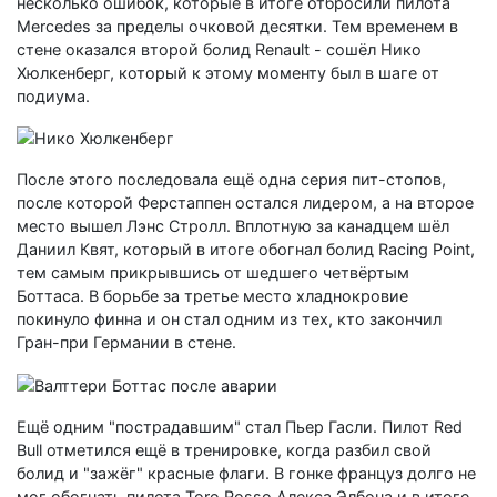
несколько ошибок, которые в итоге отбросили пилота
Mercedes за пределы очковой десятки. Тем временем в
стене оказался второй болид Renault - сошёл Нико
Хюлкенберг, который к этому моменту был в шаге от
подиума.
После этого последовала ещё одна серия пит-стопов,
после которой Ферстаппен остался лидером, а на второе
место вышел Лэнс Стролл. Вплотную за канадцем шёл
Даниил Квят, который в итоге обогнал болид Racing Point,
тем самым прикрывшись от шедшего четвёртым
Боттаса. В борьбе за третье место хладнокровие
покинуло финна и он стал одним из тех, кто закончил
Гран-при Германии в стене.
Ещё одним "пострадавшим" стал Пьер Гасли. Пилот Red
Bull отметился ещё в тренировке, когда разбил свой
болид и "зажёг" красные флаги. В гонке француз долго не
мог обогнать пилота Toro Rosso Алекса Элбона и в итоге