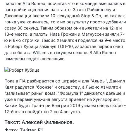
пилотов Alfa Romeo, посчитав что в команде вмешались в
настройки сцепления на старте. За это Райкконену и
Джовинацци влепили 10-секундный Stop & Go, но так как
гонка уже кончилась, то к их результату просто добавили
сразу 30 секунд. Таким образом они вылетели на 12-е и
13-е место, а пилоты Haas Грожан и Магнуссен заняли 7-
ю и 8-ю строчки, Льюис Хэмилтон поднялся на 9-е место,
а Роберт Кубица замкнул ТОП-10, заработав первое очко
для себя и за Williams в текущем сезоне. В Alfa Romeo
намерены подать апелляцию.
Пока в FIA разбираются со штрафом для "Альфы", Даниил
Квят радуется "бронзе" и отцовству, а Льюис Хэмилтон
"зализывает раны" дома, "Формула 1" движется дальше и
уже в первый уик-энд августа приедет на Хунгароринг.
Каким будет Гран-при Венгрии 2019 узнаем очень скоро -
12-й этап пройдёт со 2 по 4 августа.
Текст: Алексей Филимонов.
Фото: Twitter F1.