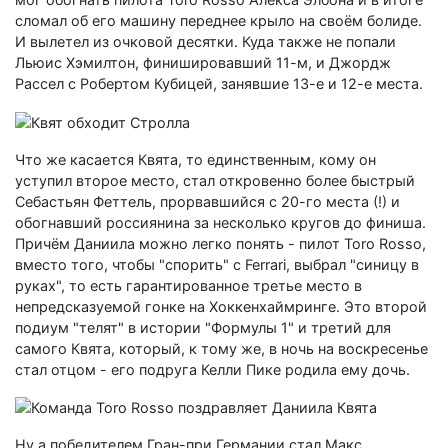
сломал об его машину переднее крыло на своём болиде.
И вылетел из очковой десятки. Куда также не попали
Льюис Хэмилтон, финишировавший 11-м, и Джордж
Рассел с Робертом Кубицей, занявшие 13-е и 12-е места.
Что же касается Квята, то единственным, кому он
уступил второе место, стал откровенно более быстрый
Себастьян Феттель, прорвавшийся с 20-го места (!) и
обогнавший россиянина за несколько кругов до финиша.
Причём Даниила можно легко понять - пилот Toro Rosso,
вместо того, чтобы "спорить" с Ferrari, выбрал "синицу в
руках", то есть гарантированное третье место в
непредсказуемой гонке на Хоккенхаймринге. Это второй
подиум "телят" в истории "Формулы 1" и третий для
самого Квята, который, к тому же, в ночь на воскресенье
стал отцом - его подруга Келли Пике родила ему дочь.
Ну а победителем Гран-при Германии стал Макс