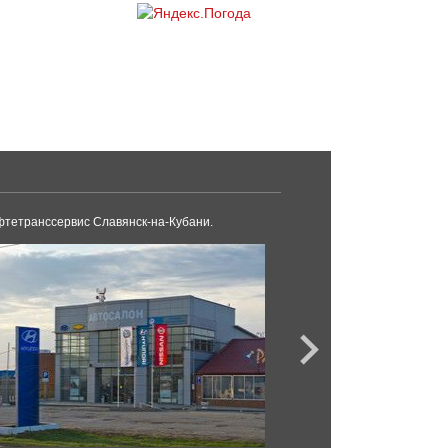
тетранссервис Славянск-на-Кубани.
LADA Кубань Дагомы