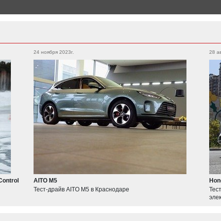
Land Cruiser Prado
Corolla
IQ
24 ноября 2023г.
28 а
Камаз
8332
Volvo
S80
Bugatti
Divo
Hyundai
Creta
Genesis
Control
AITO M5
Hon
Тест-драйв AITO M5 в Краснодаре
Тес
Formula 1
эле
RED BULL RACING
MCLAREN F1 TEAM