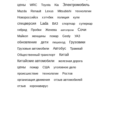
Электромобиль
цены
WRC
Toyota
Kia
Mazda
Renault
Lexus
Mitsubishi
технологии
Новороссийск
хэтчбек
полиция
купе
Lada
спецверсия
ВАЗ
спорткар
суперкар
Сочи
гибрид
Пробки
Женева
автопром
Майкоп
женщины
пожар
Geely
УАЗ
обновление
дети
Грузовики
пешеход
Автобус
Грузовые автомобили
Трамвай
Китай
Общественный транспорт
Китайские автомобили
железная дорога
цены
пожар
США
уголовное дело
происшествие
технологии
Ростов
организация движения
отзыв автомобилей
отзыв
коронавирус