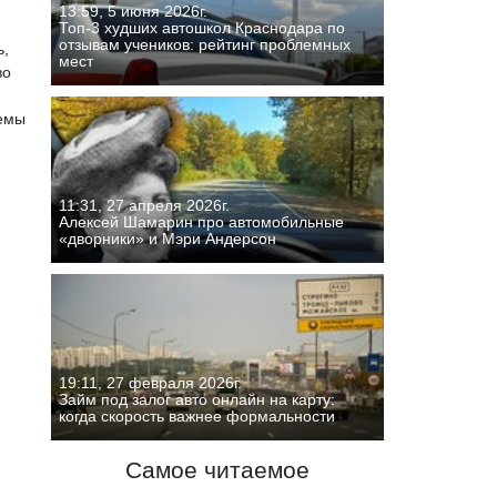
13:59, 5 июня 2026г.
Топ-3 худших автошкол Краснодара по
отзывам учеников: рейтинг проблемных
ь,
мест
во
темы
11:31, 27 апреля 2026г.
Алексей Шамарин про автомобильные
«дворники» и Мэри Андерсон
19:11, 27 февраля 2026г.
Займ под залог авто онлайн на карту:
когда скорость важнее формальности
Самое читаемое