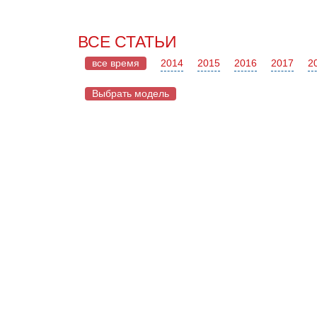
ВСЕ СТАТЬИ
все время
2014
2015
2016
2017
2
Выбрать модель
Chery
Land Rover
Tiggo
Range Rover
Range Rover Velar
Evoque
Chevrolet
Camaro
Corvette
Lexus
RX