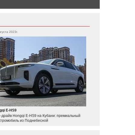
вгуста 2023г.
gqi E-HS9
т-драйв Hongqi E-HS9 на Кубани: премиальный
ктромобиль из Поднебесной