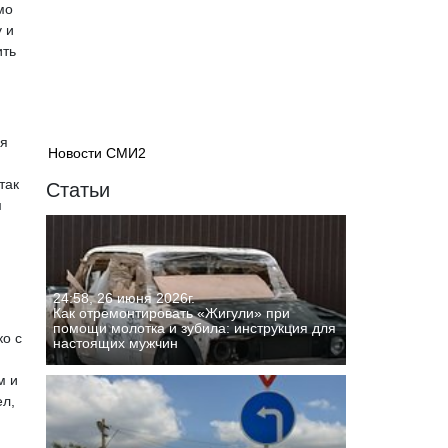
мо
 и
ить
ля
Новости СМИ2
так
Статьи
м
24:58, 26 июня 2026г.
Как отремонтировать «Жигули» при
помощи молотка и зубила: инструкция для
ко с
настоящих мужчин
м и
ел,