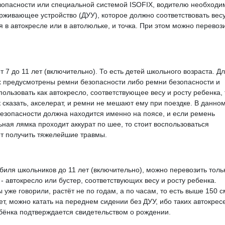
езопасности или специальной системой ISOFIX, водителю необходи
рживающее устройство (ДУУ), которое должно соответствовать весу
я в автокресле или в автолюльке, и точка. При этом можно перевоз
7 до 11 лет (включительно). То есть детей школьного возраста. Д
ых предусмотрены ремни безопасности либо ремни безопасности и
льзовать как автокресло, соответствующее весу и росту ребенка, 
 сказать, акселерат, и ремни не мешают ему при поездке. В данно
безопасности должна находится именно на поясе, и если ремень
ьная лямка проходит аккурат по шее, то стоит воспользоваться
ет получить тяжелейшие травмы.
биля школьников до 11 лет (включительно), можно перевозить толь
 автокресло или бустер, соответствующих весу и росту ребенка.
 уже говорили, растёт не по годам, а по часам, то есть выше 150 с
 лет, можно катать на переднем сидении без ДУУ, ибо таких автокрес
ебёнка подтверждается свидетельством о рождении.