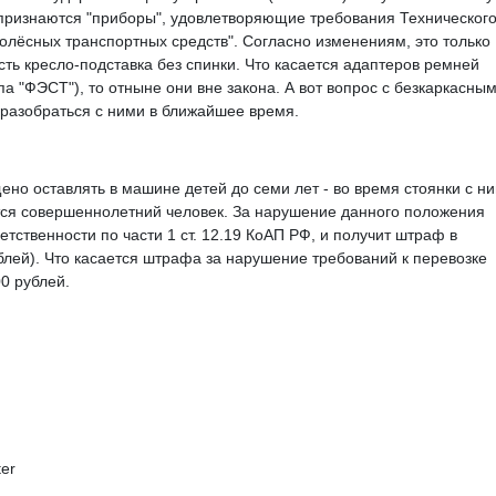
 признаются "приборы", удовлетворяющие требования Техническог
олёсных транспортных средств". Согласно изменениям, это только
есть кресло-подставка без спинки. Что касается адаптеров ремней
па "ФЭСТ"), то отныне они вне закона. А вот вопрос с безкаркасным
 разобраться с ними в ближайшее время.
но оставлять в машине детей до семи лет - во время стоянки с н
тся совершеннолетний человек. За нарушение данного положения
тственности по части 1 ст. 12.19 КоАП РФ, и получит штраф в
ублей). Что касается штрафа за нарушение требований к перевозке
00 рублей.
er