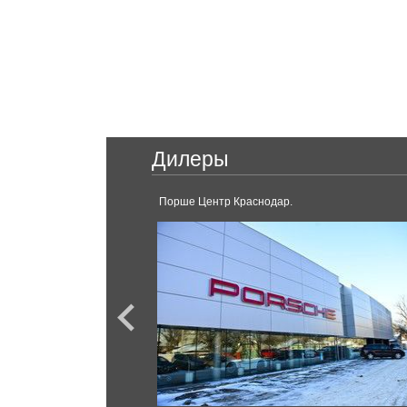
GS F
Chrysler
LFA
Pacifica
Lifan
Citroen
Murman
Дилеры
Berlingo
Myway
Solano
Порше Центр Краснодар.
X70
Fiat
500
Mazda
CX-5
Ford
EcoSport