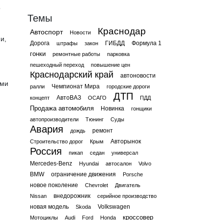
о
Темы
Краснодар
Автоспорт
Новости
и,
Дорога
ГИБДД
Формула 1
штрафы
закон
гонки
ремонтные работы
парковка
пешеходный переход
повышение цен
Краснодарский край
автоновости
ими
Чемпионат Мира
ралли
городские дороги
ДТП
АвтоВАЗ
концепт
ОСАГО
ПДД
Продажа автомобиля
Новинка
гонщики
автопроизводители
Тюнинг
Суды
Авария
ремонт
дождь
Авторынок
Строительство дорог
Крым
Россия
пикап
седан
универсал
Mercedes-Benz
Hyundai
автосалон
Volvo
BMW
ограничение движения
Porsche
новое поколение
Chevrolet
Двигатель
внедорожник
Nissan
серийное производство
новая модель
Volkswagen
Skoda
кроссовер
Мотоциклы
Audi
Ford
Honda