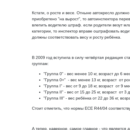
Кстати, о росте и весе. Отныне автокресло должно
приобретено "на вырост", то автоинспектора перев
влепить водителю штраф. если родители везут мл
категории, то инспектор вправе оштрафовать води
должны соответствовать весу и росту ребёнка.
В 2009 год вступила в силу четвёртая редакция с
группам:
"Группа 0" - вес менее 10 кг, возраст до 6 ме
"Группа 0+" - вес менее 13 кг, возраст от ро
"Группа I" - вес от 9 до 18 кг, возраст от 9
"Группа II" - вес от 15 до 25 кг, возраст от 3 д
"Группа III" - вес ребёнка от 22 до 36 кг, возр
Стоит отметить, что нормы ECE R44/04 соответст
А тепер, наверное, самое главное - что является