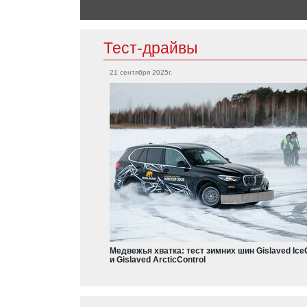
F-Series
Mercedes
Tourneo Connect
S-Класс
Maybach S650
Тест-драйвы
21 сентября 2025г.
Mini
Газ
Cooper S
Тигр
ГАЗель Next
ПОБЕДА
ВОЛГА
ГАЗель Next
Mitsubishi
Соболь
L200
Outlander
Медвежья хватка: тест зимних шин Gislaved Ice
и Gislaved ArcticControl
Honda
Civic Type R
Nissan