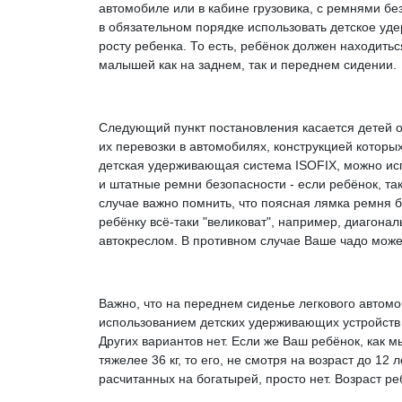
автомобиле или в кабине грузовика, с ремнями б
в обязательном порядке использовать детское уде
росту ребенка. То есть, ребёнок должен находитьс
малышей как на заднем, так и переднем сидении.
Следующий пункт постановления касается детей от 
их перевозки в автомобилях, конструкцией котор
детская удерживающая система ISOFIX, можно испо
и штатные ремни безопасности - если ребёнок, так
случае важно помнить, что поясная лямка ремня 
ребёнку всё-таки "великоват", например, диагонал
автокреслом. В противном случае Ваше чадо мож
Важно, что на переднем сиденье легкового автомо
использованием детских удерживающих устройств -
Других вариантов нет. Если же Ваш ребёнок, как мы
тяжелее 36 кг, то его, не смотря на возраст до 12
расчитанных на богатырей, просто нет. Возраст р