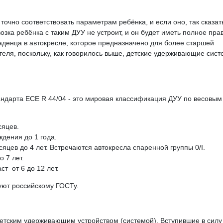
 точно соответствовать параметрам ребёнка, и если оно, так сказат
озка ребёнка с таким ДУУ не устроит, и он будет иметь полное пра
аденца в автокресле, которое предназначено для более старшей
теля, поскольку, как говорилось выше, детские удерживающие сис
тандарта ECE R 44/04 - это мировая классификация ДУУ по весовым
сяцев.
ждения до 1 года.
 месяцев до 4 лет. Встречаются автокресла спаренной группы 0/I.
о 7 лет.
аст от 6 до 12 лет.
вуют российскому ГОСТу.
 детским удерживающим устройством (системой). Вступившие в силу