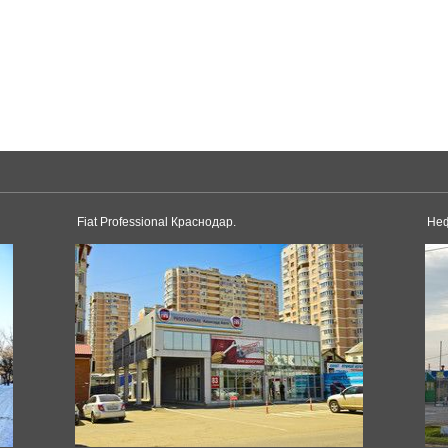
Skoda
Yeti Monte Carlo
Karoq
Rapid
Foton
Kodiaq
Sauvana
Octavia RS 245
Octavia
Superb
Kodiaq
Haval
Fiat Professional Краснодар.
Неф
F7
Subaru
Legacy
XV
Rolls-Royce
Cullinan
Phantom
Toyota