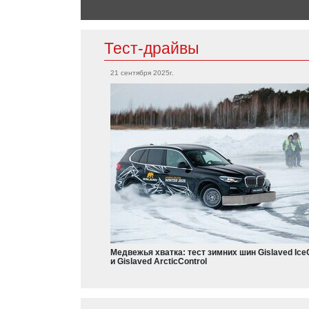
Honda
Тест-драйвы
Civic Type R
Nissan
21 сентября 2025г.
Skyline
Qashqai
Infiniti
Q30
QX80
Porsche
Jaguar
Panamera
911
F-Pace
Mission E
Медвежья хватка: тест зимних шин Gislaved Ice
и Gislaved ArcticControl
Kia
Rio