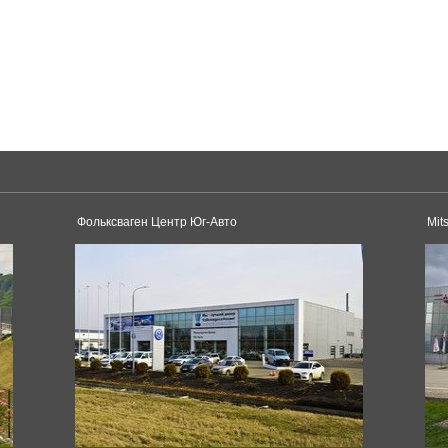
Rolls-Royce
Cullinan
Phantom
Toyota
Land Cruiser Prado
Corolla
IQ
Камаз
Фольксваген Центр Юг-Авто
Mit
8332
Volvo
S80
Bugatti
Divo
Hyundai
Creta
Genesis