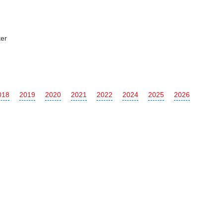
er
018
2019
2020
2021
2022
2024
2025
2026
McLaren
675LT
Renault
Duster
Alaskan
Arkana