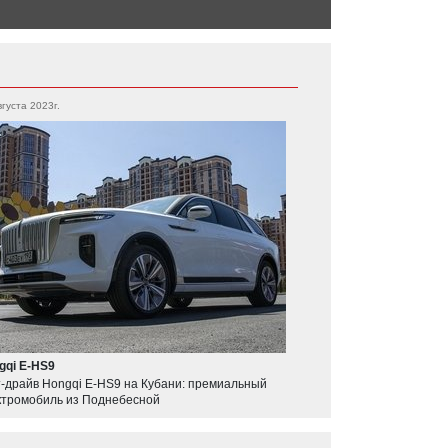
AS
вгуста 2023г.
gqi E-HS9
т-драйв Hongqi E-HS9 на Кубани: премиальный
ктромобиль из Поднебесной