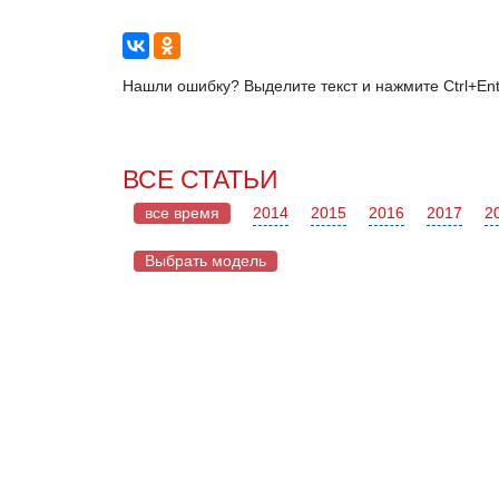
Нашли ошибку? Выделите текст и нажмите Ctrl+Ent
ВСЕ СТАТЬИ
все время
2014
2015
2016
2017
2
Выбрать модель
Chery
Land Rover
Tiggo
Range Rover
Range Rover Velar
Evoque