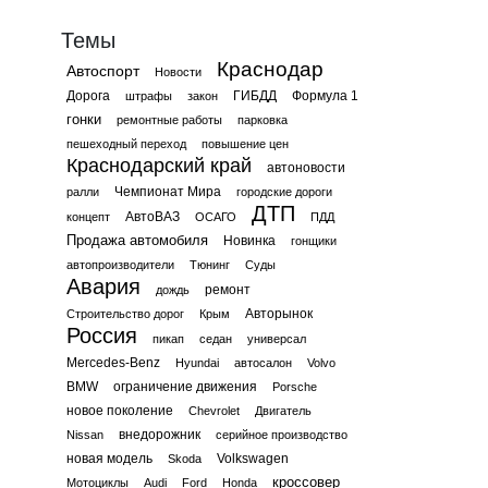
Темы
Краснодар
Автоспорт
Новости
Дорога
ГИБДД
Формула 1
штрафы
закон
гонки
ремонтные работы
парковка
пешеходный переход
повышение цен
Краснодарский край
автоновости
Чемпионат Мира
ралли
городские дороги
ДТП
АвтоВАЗ
концепт
ОСАГО
ПДД
Продажа автомобиля
Новинка
гонщики
автопроизводители
Тюнинг
Суды
Авария
ремонт
дождь
Авторынок
Строительство дорог
Крым
Россия
пикап
седан
универсал
Mercedes-Benz
Hyundai
автосалон
Volvo
BMW
ограничение движения
Porsche
новое поколение
Chevrolet
Двигатель
внедорожник
Nissan
серийное производство
новая модель
Volkswagen
Skoda
кроссовер
Мотоциклы
Audi
Ford
Honda