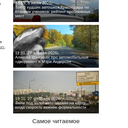
13:59, 5 июня 2026г.
м
Топ-3 худших автошкол Краснодара по
отзывам учеников: рейтинг проблемных
мест
я
SG-
11:31, 27 апреля 2026г.
Алексей Шамарин про автомобильные
«дворники» и Мэри Андерсон
19:11, 27 февраля 2026г.
Займ под залог авто онлайн на карту:
когда скорость важнее формальности
Самое читаемое