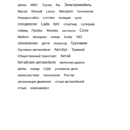
Электромобиль
цены
WRC
Toyota
Kia
Mazda
Renault
Lexus
Mitsubishi
технологии
Новороссийск
хэтчбек
полиция
купе
Lada
спецверсия
ВАЗ
спорткар
суперкар
Сочи
гибрид
Пробки
Женева
автопром
Майкоп
женщины
пожар
Geely
УАЗ
обновление
дети
Грузовики
пешеход
Автобус
Грузовые автомобили
Трамвай
Китай
Общественный транспорт
Китайские автомобили
железная дорога
цены
пожар
США
уголовное дело
происшествие
технологии
Ростов
организация движения
отзыв автомобилей
отзыв
коронавирус