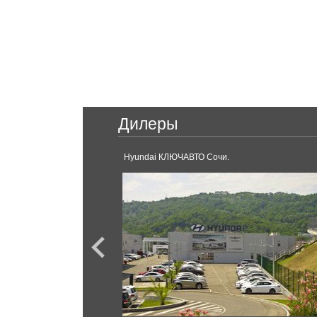
CX-5
Ford
EcoSport
F-Series
Mercedes
Tourneo Connect
S-Класс
Maybach S650
Дилеры
Hyundai КЛЮЧАВТО Сочи.
Mini
Газ
Cooper S
Тигр
ГАЗель Next
ПОБЕДА
ВОЛГА
ГАЗель Next
Mitsubishi
Соболь
L200
Outlander