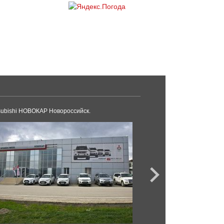
subishi НОВОКАР Новороссийск.
Ford Модус Новоросс