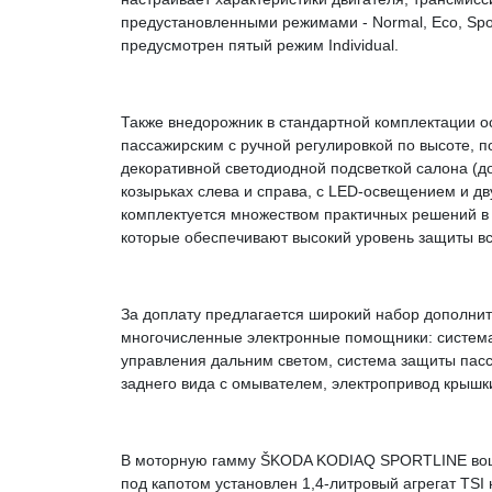
предустановленными режимами - Normal, Eco, Spor
предусмотрен пятый режим Individual.
Также внедорожник в стандартной комплектации 
пассажирским с ручной регулировкой по высоте, п
декоративной светодиодной подсветкой салона (д
козырьках слева и справа, с LED-освещением и д
комплектуется множеством практичных решений в д
которые обеспечивают высокий уровень защиты вс
За доплату предлагается широкий набор дополни
многочисленные электронные помощники: система 
управления дальним светом, система защиты пасса
заднего вида с омывателем, электропривод крышки
В моторную гамму ŠKODA KODIAQ SPORTLINE вошли
под капотом установлен 1,4-литровый агрегат TSI 