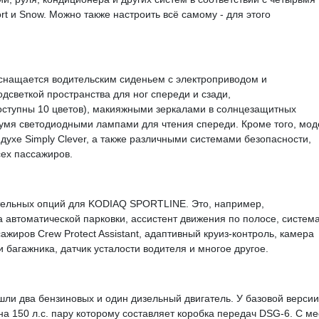
t и Snow. Можно также настроить всё самому - для этого
оснащается водительским сиденьем с электроприводом и
одсветкой пространства для ног спереди и сзади,
оступны 10 цветов), макияжными зеркалами в солнцезащитных
вумя светодиодными лампами для чтения спереди. Кроме того, мод
ухе Simply Clever, а также различными системами безопасности,
ех пассажиров.
тельных опций для KODIAQ SPORTLINE. Это, например,
автоматической парковки, ассистент движения по полосе, систем
жиров Crew Protect Assistant, адаптивный круиз-контроль, камера
 багажника, датчик усталости водителя и многое другое.
 два бензиновых и один дизельный двигатель. У базовой версии
на 150 л.с. пару которому составляет коробка передач DSG-6. С ме