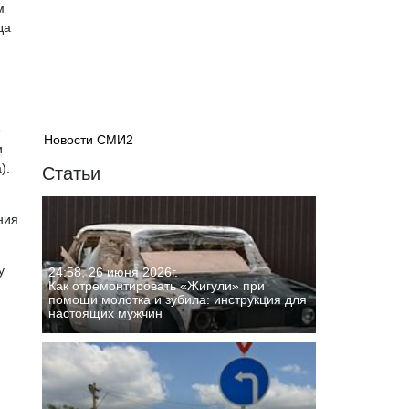
м
да
о
Новости СМИ2
и
).
Статьи
ния
у
24:58, 26 июня 2026г.
Как отремонтировать «Жигули» при
помощи молотка и зубила: инструкция для
настоящих мужчин