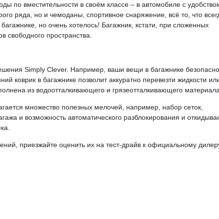
ды по вместительности в своём классе – в автомобиле с удобство
рого ряда, но и чемоданы, спортивное снаряжение, всё то, что всег
багажнике, но очень хотелось! Багажник, кстати, при сложенных
ов свободного пространства.
шения Simply Clever. Например, ваши вещи в багажнике безопасн
ий коврик в багажнике позволит аккуратно перевезти жидкости ил
полнена из водоотталкивающего и грязеотталкивающего материала
агается множество полезных мелочей, например, набор сеток,
багажа и возможность автоматического разблокирования и откидыва
ка.
ний, приезжайте оценить их на тест-драйв к официальному дилер