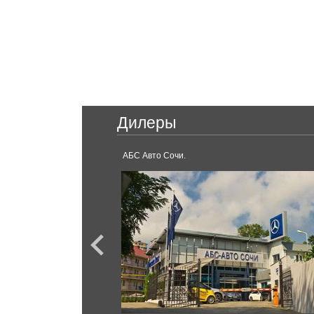
ПОБЕДА
Mitsubishi
Соболь
L200
Outlander
Honda
Дилеры
Civic Type R
Nissan
YUNDAI
АБС Авто Сочи.
Qashqai
Skyline
Infiniti
Q30
QX80
Porsche
Jaguar
911
Mission E
F-Pace
Panamera