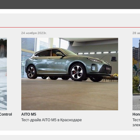
Aurus
24 ноября 2023г.
28 а
Senat
Audi
prologue Avant
Q7
Coupe
Q8
Q3
Control
AITO M5
Hon
Тест-драйв AITO M5 в Краснодаре
Тес
эле
Bentley
Bentayga