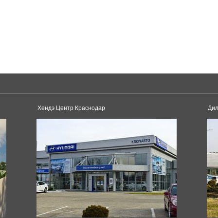
Divo
Hyundai
Genesis
Creta
Formula 1
SCUDERIA FERRARI
SCUDERIA ALPHA TAURI
Volkswagen
MERCEDES AMG PETRON
Хендэ Центр Краснодар
Дил
Tiguan
MOTORSPORT
Polo
RED BULL RACING
Teramont
MCLAREN F1 TEAM
Touareg
New Beetle
Jetta
Harley-Davidson
Dyna Low Rider