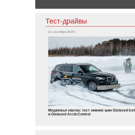
Тест-драйвы
Kia
Cee\'d GT Line
21 сентября 2025г.
Rio X-Line
Sportage
Rio
ВАЗ
Гранта
4x4
Vesta
XRay
Kalina
Медвежья хватка: тест зимних шин Gislaved Ice
Aura
и Gislaved ArcticControl