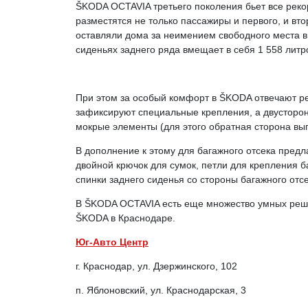
ŠKODA OCTAVIA третьего поколения бьет все рекор
разместятся не только пассажиры и первого, и вто
оставляли дома за неимением свободного места в 
сиденьях заднего ряда вмещает в себя 1 558 литр
При этом за особый комфорт в ŠKODA отвечают ре
зафиксируют специальные крепления, а двусторонн
мокрые элементы (для этого обратная сторона вы
В дополнение к этому для багажного отсека предл
двойной крючок для сумок, петли для крепления 
спинки заднего сиденья со стороны багажного отсе
В ŠKODA OCTAVIA есть еще множество умных реше
ŠKODA в Краснодаре.
Юг-Авто Центр
г. Краснодар, ул. Дзержинского, 102
п. Яблоновский, ул. Краснодарская, 3