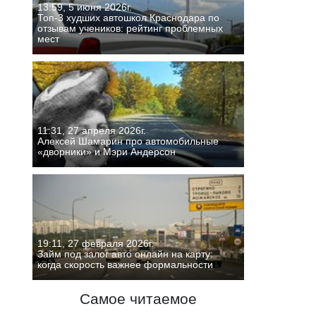
13:59, 5 июня 2026г.
Топ-3 худших автошкол Краснодара по
отзывам учеников: рейтинг проблемных
мест
11:31, 27 апреля 2026г.
Алексей Шамарин про автомобильные
«дворники» и Мэри Андерсон
19:11, 27 февраля 2026г.
Займ под залог авто онлайн на карту:
когда скорость важнее формальности
Самое читаемое