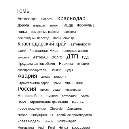
Темы
Краснодар
Автоспорт
Новости
Дорога
ГИБДД
Формула 1
штрафы
закон
гонки
ремонтные работы
парковка
пешеходный переход
повышение цен
Краснодарский край
автоновости
Чемпионат Мира
ралли
городские дороги
ДТП
АвтоВАЗ
концепт
ОСАГО
ПДД
Продажа автомобиля
Новинка
гонщики
автопроизводители
Тюнинг
Суды
Авария
ремонт
дождь
Авторынок
Строительство дорог
Крым
Россия
пикап
седан
универсал
Mercedes-Benz
Hyundai
автосалон
Volvo
BMW
ограничение движения
Porsche
новое поколение
Chevrolet
Двигатель
внедорожник
Nissan
серийное производство
новая модель
Volkswagen
Skoda
кроссовер
Мотоциклы
Audi
Ford
Honda