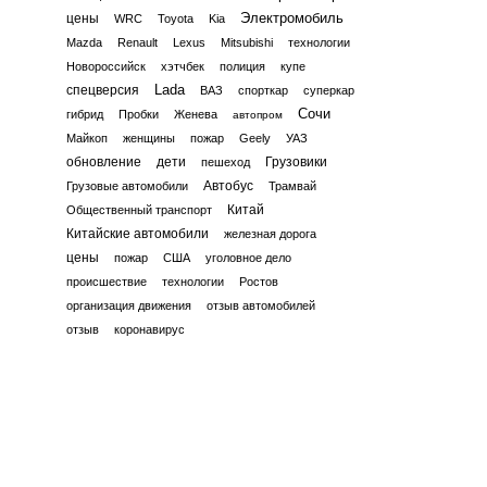
Электромобиль
цены
WRC
Toyota
Kia
Mazda
Renault
Lexus
Mitsubishi
технологии
Новороссийск
хэтчбек
полиция
купе
Lada
спецверсия
ВАЗ
спорткар
суперкар
Сочи
гибрид
Пробки
Женева
автопром
Майкоп
женщины
пожар
Geely
УАЗ
обновление
дети
Грузовики
пешеход
Автобус
Грузовые автомобили
Трамвай
Китай
Общественный транспорт
Китайские автомобили
железная дорога
цены
пожар
США
уголовное дело
происшествие
технологии
Ростов
организация движения
отзыв автомобилей
отзыв
коронавирус