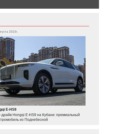
вгуста 2023г.
gqi E-HS9
т-драйв Hongqi E-HS9 на Кубани: премиальный
ктромобиль из Поднебесной