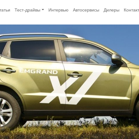
татьи
Тест-драйвы
Интервью
Автосервисы
Дилеры
Контак