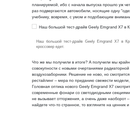
планируемой, ибо с начала выпуска прошло уж чет
раз подвергаются автомобили, носящие одну "одежд
учебнику, вовремя, с умом и подобающим вниман
Наш большой тест-драйв Geely Emgrand X7 в Кр
кроссовер едет.
Что же мы получили в итоге? А получили мы край
совокупности с новыми очертаниями радиаторной
воздухозаборники. Решение не ново, но смотрится 
рестайлинг – мера по приданию свежести модели, н
Головная оптика нового Geely Emgrand X7 смотри
современные фонари со светодиодными секциями. 
не вызывает отторжения, а очень даже наоборот – 
найдете что-то странное, то взгляните на ценник и