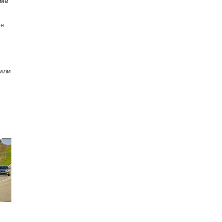
ме
 или