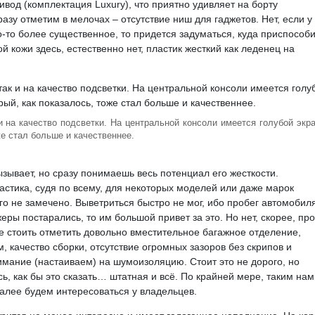
ивод (комплектация Luxury), что приятно удивляет на борту
зу отметим в мелочах – отсутствие ниш для гаджетов. Нет, если у
о-то более существенное, то придется задуматься, куда приспособи
 кожи здесь, естественно нет, пластик жесткий как леденец на
 и на качество подсветки. На центральной консоли имеется голубой экр
же стал больше и качественнее.
ызывает, но сразу понимаешь весь потенциал его жесткости.
астика, судя по всему, для некоторых моделей или даже марок
ого не замечено. Выветриться быстро не мог, ибо пробег автомобил
ры постарались, то им большой привет за это. Но нет, скорее, про
е стоить отметить довольно вместительное багажное отделение,
 качество сборки, отсутствие огромных зазоров без скрипов и
нимание (настаиваем) на шумоизоляцию. Стоит это не дорого, но
ь, как бы это сказать… штатная и всё. По крайней мере, таким нам
алее будем интересоваться у владельцев.