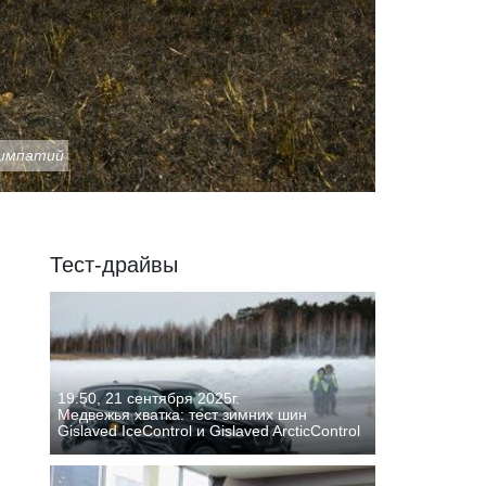
симпатий
Тест-драйвы
19:50, 21 сентября 2025г.
Медвежья хватка: тест зимних шин
Gislaved IceControl и Gislaved ArcticControl