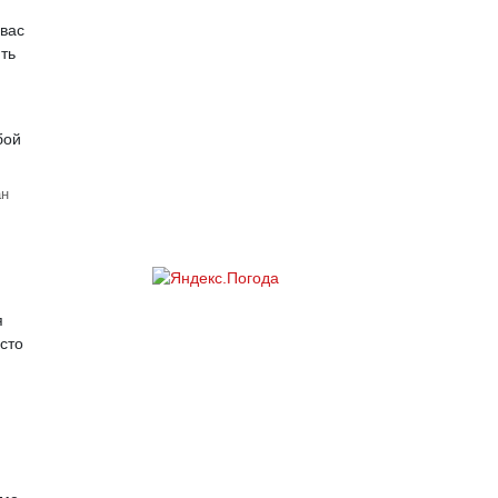
 вас
ть
ан
я
сто