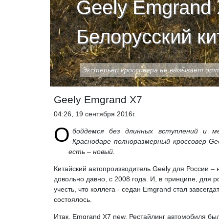
Geely Emgrand 
Белорусский ки
Экстерьер кроссовера не вызывает отт
Geely Emgrand X7
04:26, 19 сентября 2016г.
О
бойдемся без длинных вступлений и м
Краснодаре полноразмерный кроссовер Gee
есть – новый.
Китайский автопроизводитель Geely для России – 
довольно давно, с 2008 года. И, в принципе, для 
учесть, что коллега - седан Emgrand стал завсегда
состоялось.
Итак, Emgrand X7 new. Рестайлинг автомобиля был