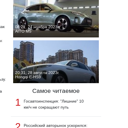
08:21, 24 ноября 2023г.
AITO M5
ак
20:31, 28 августа 2023г.
Hongqi E-HS9
ьзу.
Самое читаемое
а
1
Госавтоинспекция: "Лишние" 10
км/ч не сокращают путь
2
Российский авторынок ускорился: