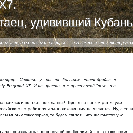
X7.
таец, удививший Кубань
оржения, а очень даже наоборот – есть место для некоторых 
етафор. Сегодня у нас на большом тест-драйве в
ly Emgrand X7. И не просто, а с приставкой "new", то
не новичок и не гость неведанный. Бренд на нашем рынке уже
российского потребителя чем-то диковинным не является. Ну, а если
таем многих таксопарков, то будем считать, что знакомство уже
 для производителя процедурой необходимой, но, в то же время,