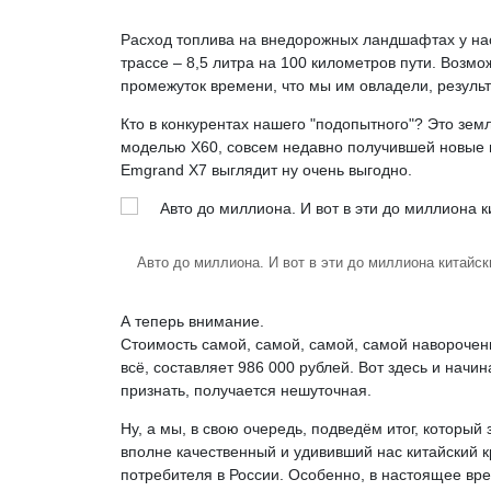
Расход топлива на внедорожных ландшафтах у нас 
трассе – 8,5 литра на 100 километров пути. Возмо
промежуток времени, что мы им овладели, результа
Кто в конкурентах нашего "подопытного"? Это земля
моделью X60, совсем недавно получившей новые и
Emgrand X7 выглядит ну очень выгодно.
Авто до миллиона. И вот в эти до миллиона китайск
А теперь внимание.
Стоимость самой, самой, самой, самой навороченно
всё, составляет 986 000 рублей. Вот здесь и нач
признать, получается нешуточная.
Ну, а мы, в свою очередь, подведём итог, который
вполне качественный и удививший нас китайский 
потребителя в России. Особенно, в настоящее вре