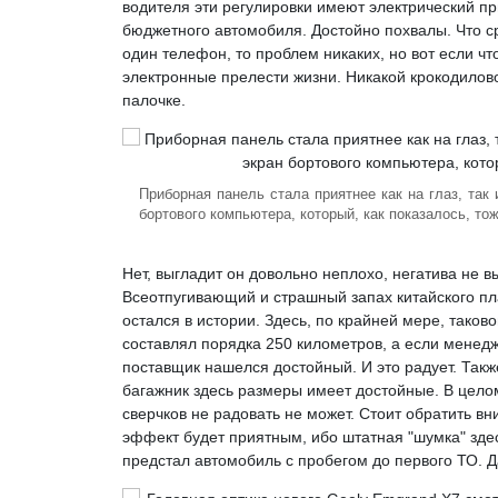
водителя эти регулировки имеют электрический пр
бюджетного автомобиля. Достойно похвалы. Что сра
один телефон, то проблем никаких, но вот если чт
электронные прелести жизни. Никакой крокодиловой
палочке.
Приборная панель стала приятнее как на глаз, так
бортового компьютера, который, как показалось, то
Нет, выгладит он довольно неплохо, негатива не в
Всеотпугивающий и страшный запах китайского пл
остался в истории. Здесь, по крайней мере, таков
составлял порядка 250 километров, а если менедже
поставщик нашелся достойный. И это радует. Такж
багажник здесь размеры имеет достойные. В целом,
сверчков не радовать не может. Стоит обратить в
эффект будет приятным, ибо штатная "шумка" здес
предстал автомобиль с пробегом до первого ТО. Д