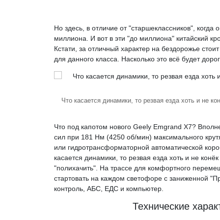
Но здесь, в отличие от "старшеклассников", когда
миллиона. И вот в эти "до миллиона" китайский кр
Кстати, за отличный характер на бездорожье стои
для данного класса. Насколько это всё будет доро
Что касается динамики, то резвая езда хоть и не к
Что под капотом нового Geely Emgrand X7? Впол
сил при 181 Нм (4250 об/мин) максимального крут
или гидротрансформаторной автоматической короб
касается динамики, то резвая езда хоть и не конё
"полихачить". На трассе для комфортного перемеще
стартовать на каждом светофоре с заниженной "Пр
контроль, АБС, ЕДС и компьютер.
Технические харак