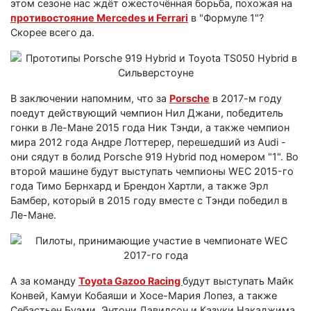
этом сезоне нас ждёт ожесточённая борьба, похожая на
противостояние Mercedes и Ferrari
в "Формуле 1"?
Скорее всего да.
В заключении напомним, что за
Porsche
в 2017-м году
поедут действующий чемпион Нил Джани, победитель
гонки в Ле-Мане 2015 года Ник Тэнди, а также чемпион
мира 2012 года Андре Лоттерер, перешедший из Audi -
они сядут в болид Porsche 919 Hybrid под номером "1". Во
второй машине будут выступать чемпионы WEC 2015-го
года Тимо Бернхард и Брендон Хартли, а также Эрл
Бамбер, который в 2015 году вместе с Тэнди победил в
Ле-Мане.
А за команду
Toyota Gazoo Racing
будут выступать Майк
Конвей, Камуи Кобаяши и Хосе-Мария Лопез, а также
Себастьен Буэми, Энтони Дэвидсон и Казуки Накаджима.