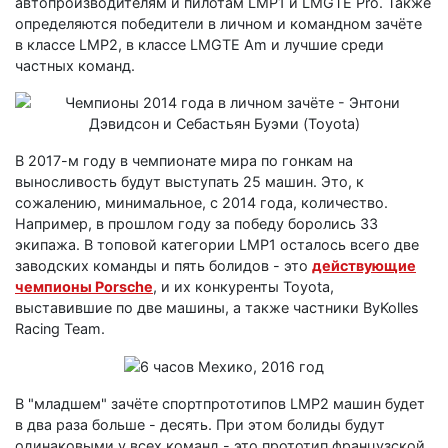
автопроизводителям и пилотам LMP1 и LMGTE Pro. Также
определяются победители в личном и командном зачёте
в классе LMP2, в классе LMGTE Am и лучшие среди
частных команд.
В 2017-м году в чемпионате мира по гонкам на
выносливость будут выступать 25 машин. Это, к
сожалению, минимальное, с 2014 года, количество.
Например, в прошлом году за победу боролись 33
экипажа. В топовой категории LMP1 осталось всего две
заводских команды и пять болидов - это
действующие
чемпионы Porsche
, и их конкуренты Toyota,
выставившие по две машины, а также частники ByKolles
Racing Team.
В "младшем" зачёте спортпрототипов LMP2 машин будет
в два раза больше - десять. При этом болиды будут
одинаковыми у всех команд - это прототип французской