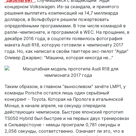
"Дизельгейт"
, случившийся с владеющим "Ауди"
концерном Volkswagen. Из-за скандала, и принятого
решения выплатить компенсаций на 14,7 миллиарда
долларов, в Вольфсбурге решили пожертвовать
определёнными программами. В том числе командой в
ралли-чемпионате, и программой в WEC. На прощание, в
декабре 2016 года, в соцсетях появилось фотография
макета Audi R18, которую готовили к чемпионату 2017
года. Но, как написал в своём твиттере экс-пилот "Ауди"
Оливер Джарвис: "Машина, которая никогда не..."
Таким образом, в главном "выносливом" зачёте LMP1, у
команды Porsche остался лишь один серьёзный
конкурент - Toyota. Которая на Прологе в итальянской
Монце, в начале апреля, на секунду опередила
действующих чемпионов. Быстрее японский прототип
TS050 Hybrid был быстрее и на первых двух тренировках
в Сильверстоуне - немцы проиграли 0,781 секунды и
2,056 секунды, соответственно. Означает ли это, что в