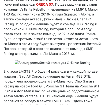
гоночной команды
ORECA 07
. По две машины выставят
команды Vaillante Rebellion (перешедшая из LMP1), Manor
TRS Racing, чемпионы 2016-го года Signatech Alpine, а
также команда актёра Джеки Чана - Jackie Chan DC
Racing. И по одной машине будет у команд TDS Racing и
российской G-Drive Racing, которая в прошлом году
стала третьей в зачёте команд LMP2, а её пилот Роман
Русинов третьим в зачёте пилотов. Стоит отметить, что
за Manor в этом году будет выступать россиянин Виталий
Петров, который в составе экипажа от команды SMP
Racing стал третьим на Ле-Мане в 2016-м.
В классе LMGTE Pro будет 4 команды и у каждой по две
машины. Это AF Corse, гоняющие на Ferrari 488 GTE,
победители прошлогоднего Ле-Мана Ford Chip Ganassi
Racing на новом Ford GT, Porsche GT Team на Porsche 911
RSR и Aston Martin Racing на специально подготовленном
Aston Martin Vantage GTE. И, наконец ещё 5 машин будут
бороться за победу в зачёте LMGTE Am - здесь тоже