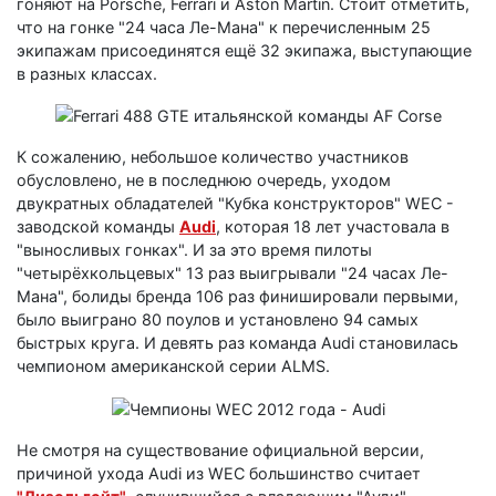
гоняют на Porsche, Ferrari и Aston Martin. Стоит отметить,
что на гонке "24 часа Ле-Мана" к перечисленным 25
экипажам присоединятся ещё 32 экипажа, выступающие
в разных классах.
К сожалению, небольшое количество участников
обусловлено, не в последнюю очередь, уходом
двукратных обладателей "Кубка конструкторов" WEC -
заводской команды
Audi
, которая 18 лет участовала в
"выносливых гонках". И за это время пилоты
"четырёхкольцевых" 13 раз выигрывали "24 часах Ле-
Мана", болиды бренда 106 раз финишировали первыми,
было выиграно 80 поулов и установлено 94 самых
быстрых круга. И девять раз команда Audi становилась
чемпионом американской серии ALMS.
Не смотря на существование официальной версии,
причиной ухода Audi из WEC большинство считает