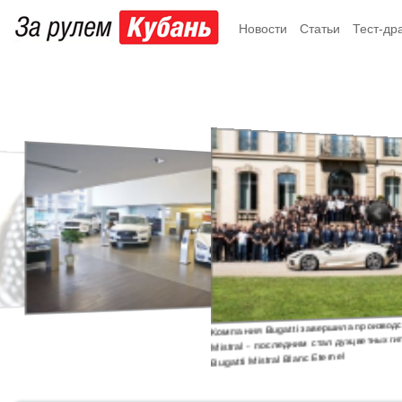
Новости
Статьи
Тест-др
Компания Bugatti завершила производство родстера
Mistral - последним стал духцветных гиперкар
Skod
Bugatti Mistral Blanc Eternel
крос
элек