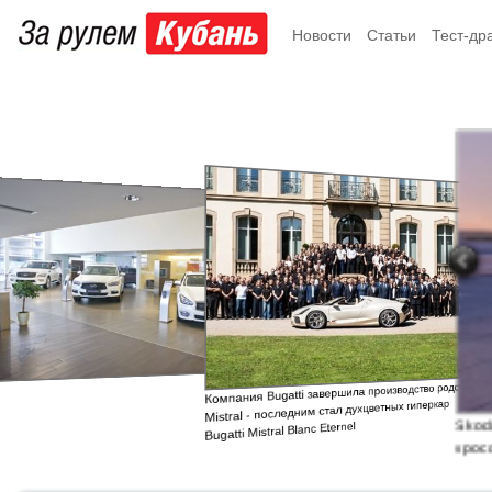
Новости
Статьи
Тест-др
Компания Bugatti завершила производство родстера
Mistral - последним стал духцветных гиперкар
Skod
Bugatti Mistral Blanc Eternel
крос
элек