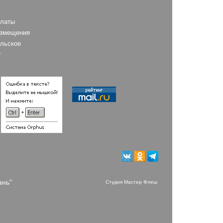
платы
азмещения
льское
е
ань"
Студия Мастер Флеш