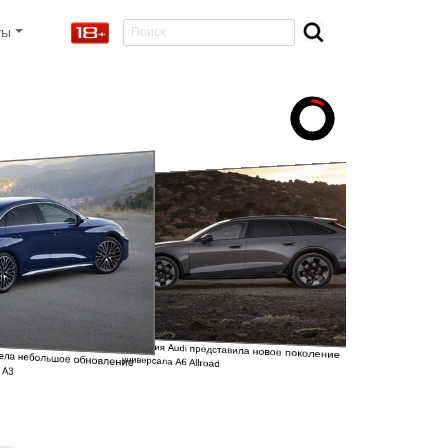
ты
Компания Audi представила новое поколение
овела небольшое обновление
универсала A6 Allroad
в A3