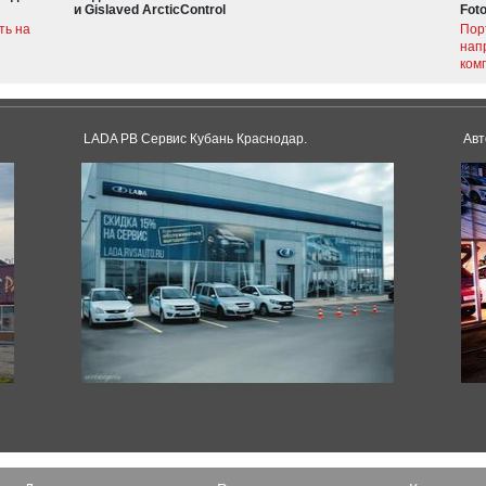
и Gislaved ArcticControl
Fot
ть на
Пор
нап
ком
LADA РВ Сервис Кубань Краснодар.
Авт