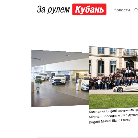
Новости
С
Компания Bugatti завершила про
Mistral - последним стал духцве
Bugatti Mistral Blanc Eternel