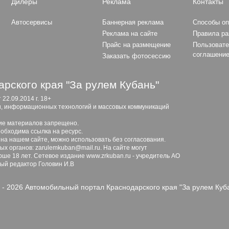
Дилеры
Реклама
Контакты
Автосервисы
Баннерная реклама
Способы о
Реклама на сайте
Правила р
Прайс на размещение
Пользовате
соглашени
Заказать фотосессию
рского края "За рулем Кубань"
2.09.2014 г. 18+
и, информационных технологий и массовых коммуникаций
ие материалов запрещено.
обходима ссылка на ресурс.
 на нашем сайте, можно использовать без согласования.
х органов: zarulemkuban@mail.ru. На сайте могут
ше 18 лет. Сетевое издание www.zrkuban.ru - учредитель АО
ный редактор Головин И.В
 - 2026 Автомобильный портал Краснодарского края "За рулем Куб