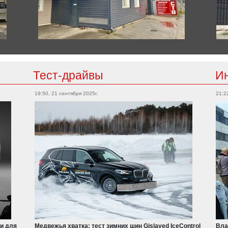
Тест-драйвы
И
19:50, 21 сентября 2025г.
21:2
и для
Медвежья хватка: тест зимних шин Gislaved IceControl
Вла