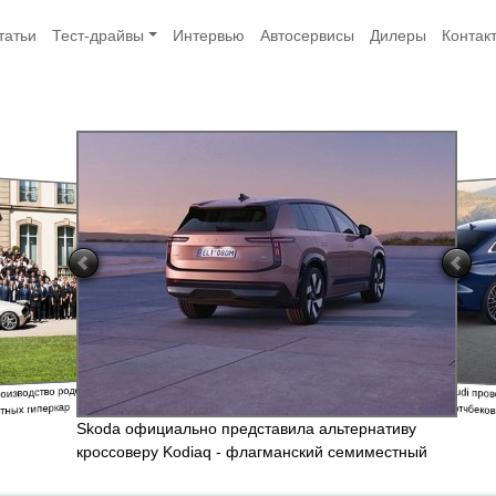
татьи
Тест-драйвы
Интервью
Автосервисы
Дилеры
Контак
Компания Audi пр
изводство родстера
седанов и хэтчбеко
тных гиперкар
Skoda официально представила альтернативу
кроссоверу Kodiaq - флагманский семиместный
электрический паркетник Peaq