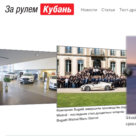
Новости
Статьи
Тест-др
Компания Bugatti завершила производство родстера
Mistral - последним стал духцветных гиперкар
Skod
Bugatti Mistral Blanc Eternel
крос
элек