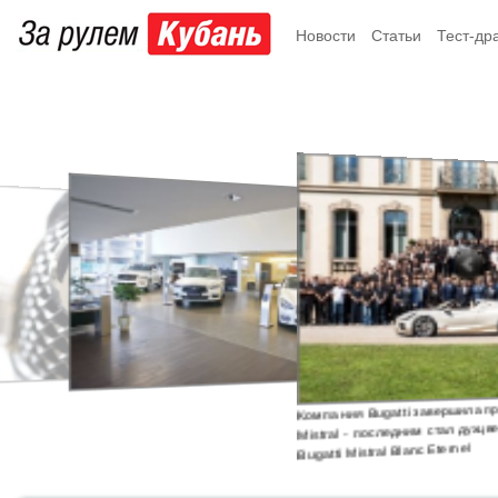
Новости
Статьи
Тест-др
Компания Bugatti завершила производство родстера
Mistral - последним стал духцветных гиперкар
Skod
Bugatti Mistral Blanc Eternel
крос
элек