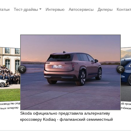
татьи
Тест-драйвы
Интервью
Автосервисы
Дилеры
Контак
Компания Audi пр
изводство родстера
седанов и хэтчбеко
тных гиперкар
Skoda официально представила альтернативу
кроссоверу Kodiaq - флагманский семиместный
электрический паркетник Peaq