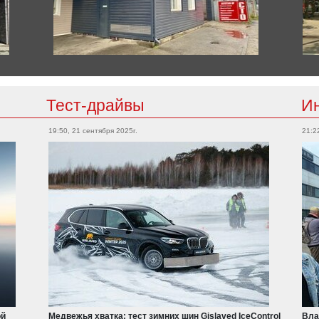
Тест-драйвы
И
19:50, 21 сентября 2025г.
21:2
ой
Медвежья хватка: тест зимних шин Gislaved IceControl
Вла