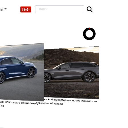
ты
Компания Audi представила новое поколение
овела небольшое обновление
универсала A6 Allroad
в A3