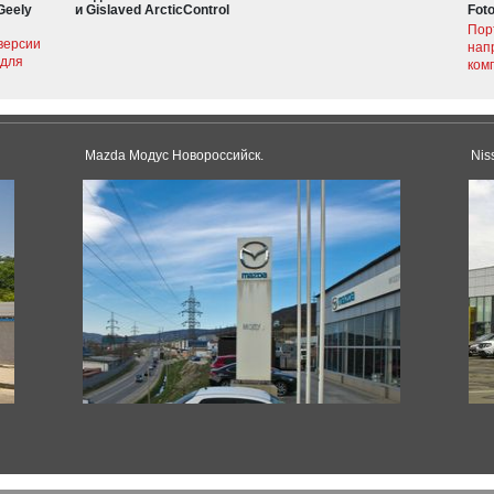
Geely
и Gislaved ArcticControl
Fot
Пор
версии
нап
 для
ком
Mazda Модус Новороссийск.
Nis