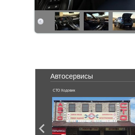
Автосервисы
аснодар.
СТО Ходовик