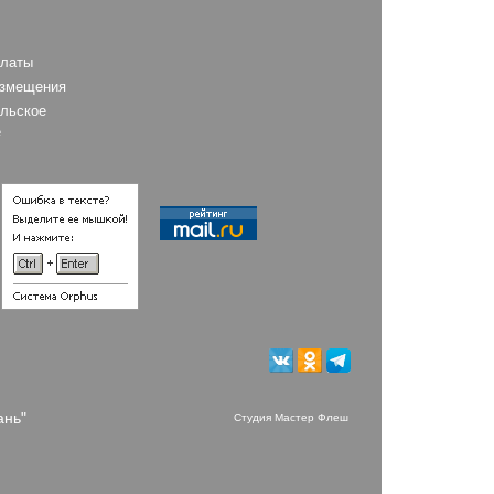
платы
азмещения
льское
е
ань"
Студия Мастер Флеш