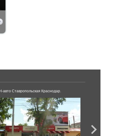
-авто Ставропольская Краснодар.
СТО Ходовик