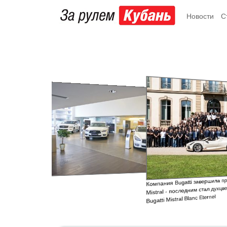
Новости
С
Компания Bugatti завершила про
Mistral - последним стал духцве
Bugatti Mistral Blanc Eternel