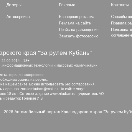
Дилеры
Реклама
Контакты
Автосервисы
Баннерная реклама
Способы о
Реклама на сайте
Правила р
Прайс на размещение
Пользовате
соглашени
Заказать фотосессию
рского края "За рулем Кубань"
2.09.2014 г. 18+
и, информационных технологий и массовых коммуникаций
ие материалов запрещено.
обходима ссылка на ресурс.
 на нашем сайте, можно использовать без согласования.
х органов: zarulemkuban@mail.ru. На сайте могут
ше 18 лет. Сетевое издание www.zrkuban.ru - учредитель АО
ный редактор Головин И.В
 - 2026 Автомобильный портал Краснодарского края "За рулем Куб