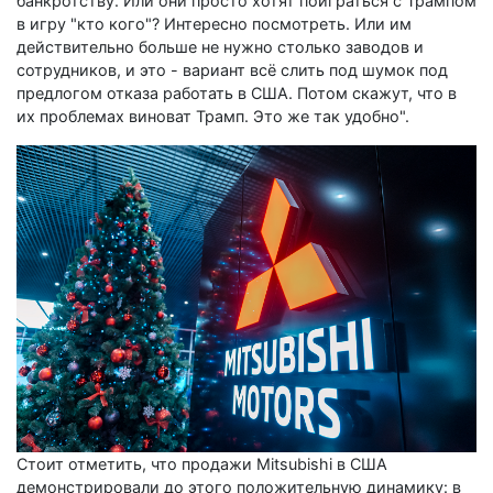
банкротству. Или они просто хотят поиграться с Трампом
в игру "кто кого"? Интересно посмотреть. Или им
действительно больше не нужно столько заводов и
сотрудников, и это - вариант всё слить под шумок под
предлогом отказа работать в США. Потом скажут, что в
их проблемах виноват Трамп. Это же так удобно".
Стоит отметить, что продажи Mitsubishi в США
демонстрировали до этого положительную динамику: в