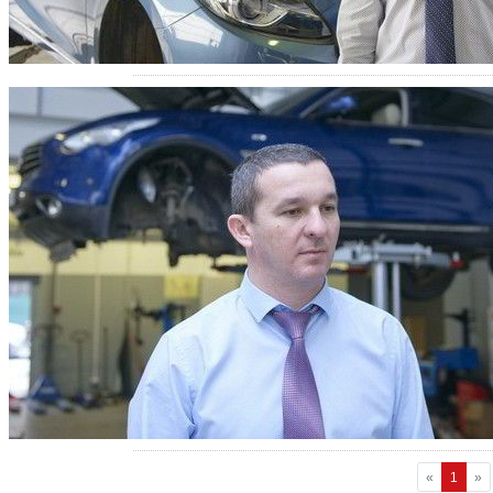
«
1
»