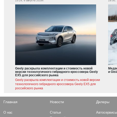
15:24, 6 августа 2026г.
19:50,
Geely раскрыла комплектации и стоимость новой
Медве
версии технологичного гибридного кроссовера Geely
и Gis
EX5 для российского рынка
Geely раскрыла комплектации и стоимость новой версии
технологичного гибридного кроссовера Geely EX5 для
российского рынка
Главная
Новости
Дилеры
О нас
Статьи
Автосервис